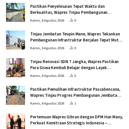
Pastikan Penyelesaian Tepat Waktu dan
Berkualitas, Wapres Tinjau Pembangunan
Jembatan Lumut
Kamis, 6 Agustus 2026
0
Tinjau Jembatan Teupin Mane, Wapres Tekankan
Pembangunan Infrastruktur Berjalan Tepat Mutu
dan Tepat Waktu
Kamis, 6 Agustus 2026
0
Tinjau Renovasi SDN 7 Jangka, Wapres Pastikan
Para Siswa Kembali Belajar dengan Layak
Pascabencana
Kamis, 6 Agustus 2026
0
Pastikan Pemulihan Infrastruktur Pascabencana,
Wapres Tinjau Progres Pembangunan Jembatan
Krueng Tingkeum Bireuen
Kamis, 6 Agustus 2026
1
Pertemuan Wapres Gibran dengan DPM Hun Many,
Perkuat Kemitraan Strategis Indonesia –