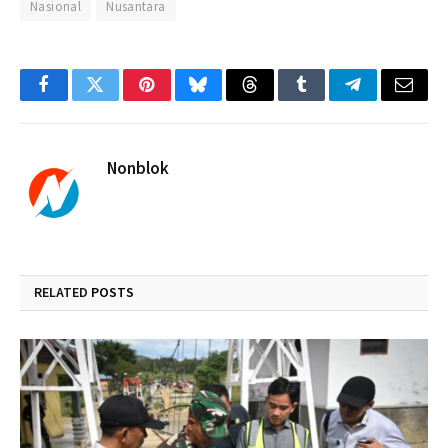
Nasional
Nusantara
Facebook
Twitter
Pinterest
Bluesky
Threads
Tumblr
Telegram
Email
Nonblok
RELATED
POSTS