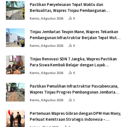
Pastikan Penyelesaian Tepat Waktu dan
Berkualitas, Wapres Tinjau Pembangunan
Jembatan Lumut
Kamis, 6 Agustus 2026
0
Tinjau Jembatan Teupin Mane, Wapres Tekankan
Pembangunan Infrastruktur Berjalan Tepat Mutu
dan Tepat Waktu
Kamis, 6 Agustus 2026
0
Tinjau Renovasi SDN 7 Jangka, Wapres Pastikan
Para Siswa Kembali Belajar dengan Layak
Pascabencana
Kamis, 6 Agustus 2026
0
Pastikan Pemulihan Infrastruktur Pascabencana,
Wapres Tinjau Progres Pembangunan Jembatan
Krueng Tingkeum Bireuen
Kamis, 6 Agustus 2026
1
Pertemuan Wapres Gibran dengan DPM Hun Many,
Perkuat Kemitraan Strategis Indonesia –
Kamboja