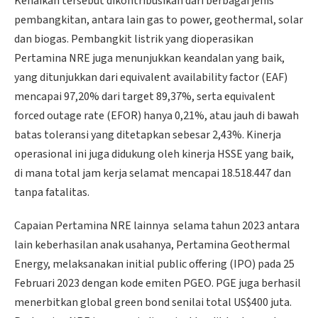
Kenaikan tersebut dikontribusikan dari berbagai jenis
pembangkitan, antara lain gas to power, geothermal, solar
dan biogas. Pembangkit listrik yang dioperasikan
Pertamina NRE juga menunjukkan keandalan yang baik,
yang ditunjukkan dari equivalent availability factor (EAF)
mencapai 97,20% dari target 89,37%, serta equivalent
forced outage rate (EFOR) hanya 0,21%, atau jauh di bawah
batas toleransi yang ditetapkan sebesar 2,43%. Kinerja
operasional ini juga didukung oleh kinerja HSSE yang baik,
di mana total jam kerja selamat mencapai 18.518.447 dan
tanpa fatalitas.
Capaian Pertamina NRE lainnya selama tahun 2023 antara
lain keberhasilan anak usahanya, Pertamina Geothermal
Energy, melaksanakan initial public offering (IPO) pada 25
Februari 2023 dengan kode emiten PGEO. PGE juga berhasil
menerbitkan global green bond senilai total US$400 juta.