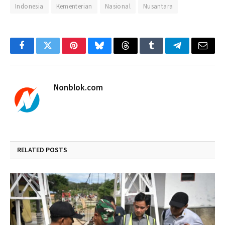
Indonesia
Kementerian
Nasional
Nusantara
Facebook
Twitter
Pinterest
Bluesky
Threads
Tumblr
Telegram
Email
Nonblok.com
RELATED
POSTS