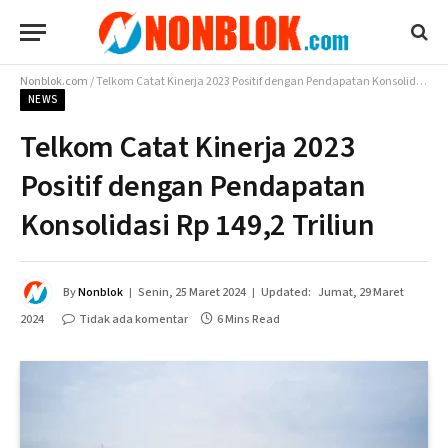
Nonblok.com
/
Telkom Catat Kinerja 2023 Positif dengan Pendapatan Konsolidasi Rp 149,2 Triliun
NEWS
Telkom Catat Kinerja 2023
Positif dengan Pendapatan
Konsolidasi Rp 149,2 Triliun
By
Nonblok
Senin, 25 Maret 2024
Updated:
Jumat, 29 Maret
2024
Tidak ada komentar
6 Mins Read