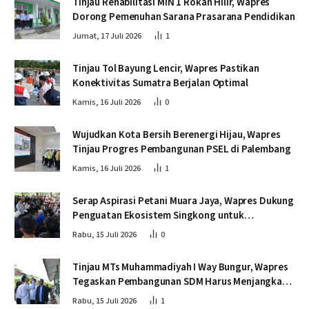
Tinjau Rehabilitasi MIN 1 Rokan Hilir, Wapres
Dorong Pemenuhan Sarana Prasarana Pendidikan
Jumat, 17 Juli 2026
1
Tinjau Tol Bayung Lencir, Wapres Pastikan
Konektivitas Sumatra Berjalan Optimal
Kamis, 16 Juli 2026
0
Wujudkan Kota Bersih Berenergi Hijau, Wapres
Tinjau Progres Pembangunan PSEL di Palembang
Kamis, 16 Juli 2026
1
Serap Aspirasi Petani Muara Jaya, Wapres Dukung
Penguatan Ekosistem Singkong untuk
Swasembada Pangan
Rabu, 15 Juli 2026
0
Tinjau MTs Muhammadiyah I Way Bungur, Wapres
Tegaskan Pembangunan SDM Harus Menjangkau
Seluruh Sekolah
Rabu, 15 Juli 2026
1