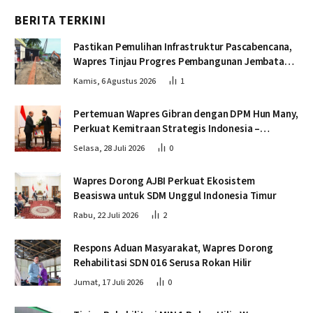
BERITA TERKINI
Pastikan Pemulihan Infrastruktur Pascabencana,
Wapres Tinjau Progres Pembangunan Jembatan
Krueng Tingkeum Bireuen
Kamis, 6 Agustus 2026
1
Pertemuan Wapres Gibran dengan DPM Hun Many,
Perkuat Kemitraan Strategis Indonesia –
Kamboja
Selasa, 28 Juli 2026
0
Wapres Dorong AJBI Perkuat Ekosistem
Beasiswa untuk SDM Unggul Indonesia Timur
Rabu, 22 Juli 2026
2
Respons Aduan Masyarakat, Wapres Dorong
Rehabilitasi SDN 016 Serusa Rokan Hilir
Jumat, 17 Juli 2026
0