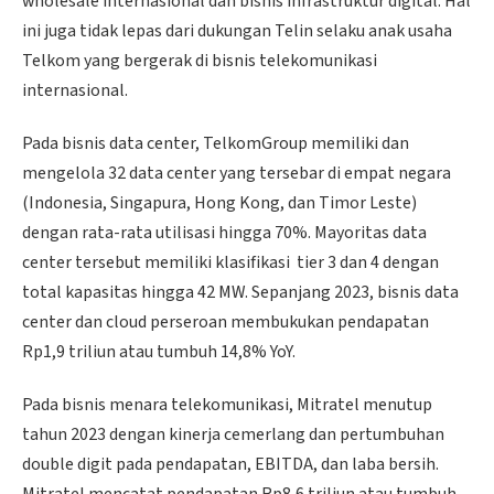
wholesale internasional dan bisnis infrastruktur digital. Hal
ini juga tidak lepas dari dukungan Telin selaku anak usaha
Telkom yang bergerak di bisnis telekomunikasi
internasional.
Pada bisnis data center, TelkomGroup memiliki dan
mengelola 32 data center yang tersebar di empat negara
(Indonesia, Singapura, Hong Kong, dan Timor Leste)
dengan rata-rata utilisasi hingga 70%. Mayoritas data
center tersebut memiliki klasifikasi tier 3 dan 4 dengan
total kapasitas hingga 42 MW. Sepanjang 2023, bisnis data
center dan cloud perseroan membukukan pendapatan
Rp1,9 triliun atau tumbuh 14,8% YoY.
Pada bisnis menara telekomunikasi, Mitratel menutup
tahun 2023 dengan kinerja cemerlang dan pertumbuhan
double digit pada pendapatan, EBITDA, dan laba bersih.
Mitratel mencatat pendapatan Rp8,6 triliun atau tumbuh