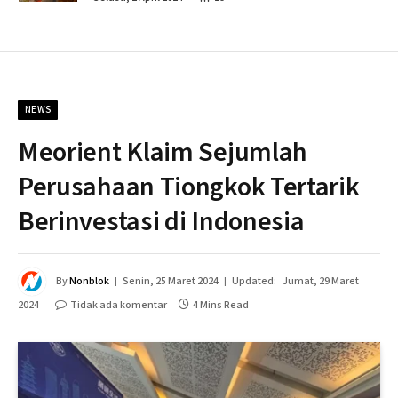
NEWS
Meorient Klaim Sejumlah
Perusahaan Tiongkok Tertarik
Berinvestasi di Indonesia
By
Nonblok
Senin, 25 Maret 2024
Updated:
Jumat, 29 Maret
2024
Tidak ada komentar
4 Mins Read