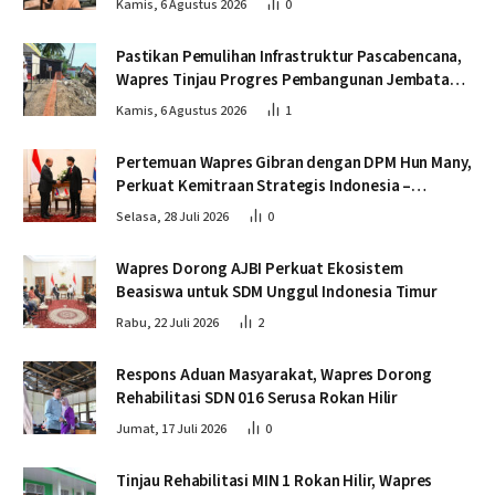
Kamis, 6 Agustus 2026
0
Pastikan Pemulihan Infrastruktur Pascabencana,
Wapres Tinjau Progres Pembangunan Jembatan
Krueng Tingkeum Bireuen
Kamis, 6 Agustus 2026
1
Pertemuan Wapres Gibran dengan DPM Hun Many,
Perkuat Kemitraan Strategis Indonesia –
Kamboja
Selasa, 28 Juli 2026
0
Wapres Dorong AJBI Perkuat Ekosistem
Beasiswa untuk SDM Unggul Indonesia Timur
Rabu, 22 Juli 2026
2
Respons Aduan Masyarakat, Wapres Dorong
Rehabilitasi SDN 016 Serusa Rokan Hilir
Jumat, 17 Juli 2026
0
Tinjau Rehabilitasi MIN 1 Rokan Hilir, Wapres