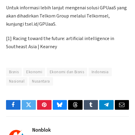
Untuk informasi lebih lanjut mengenai solusi GPUaaS yang
akan dihadirkan Telkom Group melalui Telkomsel,
kunjungi tsel.id/GPUaaS.
[1] Racing toward the future: artificial intelligence in
Southeast Asia | Kearney
Bisnis
Ekonomi
Ekonomi dan Bisnis
Indonesia
Nasional
Nusantara
Facebook
Twitter
Pinterest
Bluesky
Threads
Tumblr
Telegram
Email
Nonblok