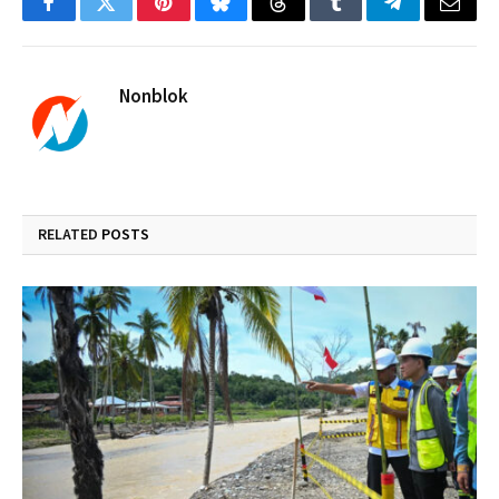
Facebook
Twitter
Pinterest
Bluesky
Threads
Tumblr
Telegram
Email
Nonblok
RELATED
POSTS