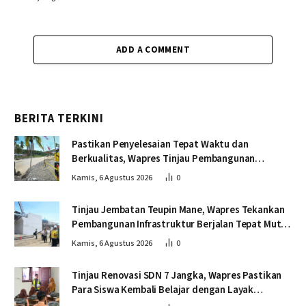
ADD A COMMENT
BERITA TERKINI
Pastikan Penyelesaian Tepat Waktu dan
Berkualitas, Wapres Tinjau Pembangunan
Jembatan Lumut
Kamis, 6 Agustus 2026
0
Tinjau Jembatan Teupin Mane, Wapres Tekankan
Pembangunan Infrastruktur Berjalan Tepat Mutu
dan Tepat Waktu
Kamis, 6 Agustus 2026
0
Tinjau Renovasi SDN 7 Jangka, Wapres Pastikan
Para Siswa Kembali Belajar dengan Layak
Pascabencana