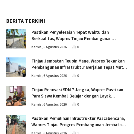
BERITA TERKINI
Pastikan Penyelesaian Tepat Waktu dan
Berkualitas, Wapres Tinjau Pembangunan
Jembatan Lumut
Kamis, 6 Agustus 2026
0
Tinjau Jembatan Teupin Mane, Wapres Tekankan
Pembangunan Infrastruktur Berjalan Tepat Mutu
dan Tepat Waktu
Kamis, 6 Agustus 2026
0
Tinjau Renovasi SDN 7 Jangka, Wapres Pastikan
Para Siswa Kembali Belajar dengan Layak
Pascabencana
Kamis, 6 Agustus 2026
0
Pastikan Pemulihan Infrastruktur Pascabencana,
Wapres Tinjau Progres Pembangunan Jembatan
Krueng Tingkeum Bireuen
Kamis, 6 Agustus 2026
1