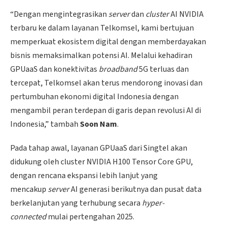
“Dengan mengintegrasikan
server
dan
cluster
AI NVIDIA
terbaru ke dalam layanan Telkomsel, kami bertujuan
memperkuat ekosistem digital dengan memberdayakan
bisnis memaksimalkan potensi AI. Melalui kehadiran
GPUaaS dan konektivitas
broadband
5G terluas dan
tercepat, Telkomsel akan terus mendorong inovasi dan
pertumbuhan ekonomi digital Indonesia dengan
mengambil peran terdepan di garis depan revolusi AI di
Indonesia,” tambah
Soon Nam
.
Pada tahap awal, layanan GPUaaS dari Singtel akan
didukung oleh cluster NVIDIA H100 Tensor Core GPU,
dengan rencana ekspansi lebih lanjut yang
mencakup
server
AI generasi berikutnya dan pusat data
berkelanjutan yang terhubung secara
hyper-
connected
mulai pertengahan 2025.