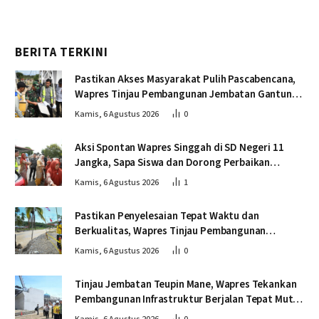
BERITA TERKINI
Pastikan Akses Masyarakat Pulih Pascabencana,
Wapres Tinjau Pembangunan Jembatan Gantung
Kendawi
Kamis, 6 Agustus 2026
0
Aksi Spontan Wapres Singgah di SD Negeri 11
Jangka, Sapa Siswa dan Dorong Perbaikan
Sekolah
Kamis, 6 Agustus 2026
1
Pastikan Penyelesaian Tepat Waktu dan
Berkualitas, Wapres Tinjau Pembangunan
Jembatan Lumut
Kamis, 6 Agustus 2026
0
Tinjau Jembatan Teupin Mane, Wapres Tekankan
Pembangunan Infrastruktur Berjalan Tepat Mutu
dan Tepat Waktu