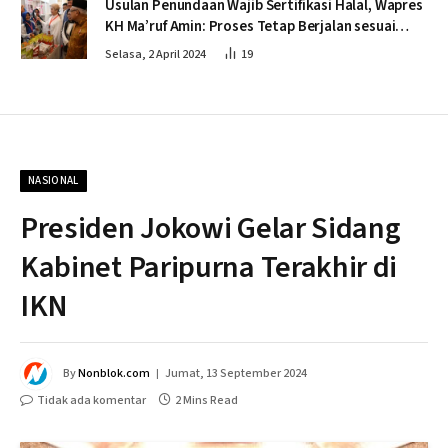
Usulan Penundaan Wajib Sertifikasi Halal, Wapres
KH Ma’ruf Amin: Proses Tetap Berjalan sesuai
Penahapan
Selasa, 2 April 2024
19
NASIONAL
Presiden Jokowi Gelar Sidang
Kabinet Paripurna Terakhir di
IKN
By
Nonblok.com
Jumat, 13 September 2024
Tidak ada komentar
2 Mins Read