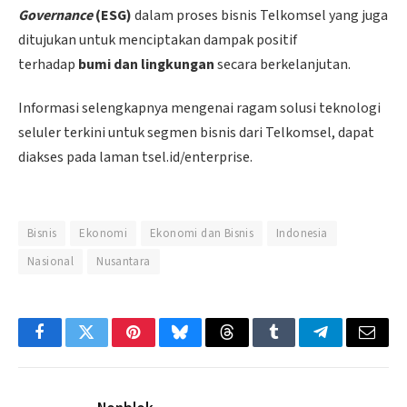
Governance
(ESG)
dalam proses bisnis Telkomsel yang juga
ditujukan untuk menciptakan dampak positif
terhadap
bumi dan lingkungan
secara berkelanjutan.
Informasi selengkapnya mengenai ragam solusi teknologi
seluler terkini untuk segmen bisnis dari Telkomsel, dapat
diakses pada laman tsel.id/enterprise.
Bisnis
Ekonomi
Ekonomi dan Bisnis
Indonesia
Nasional
Nusantara
Facebook
Twitter
Pinterest
Bluesky
Threads
Tumblr
Telegram
Email