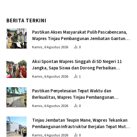
BERITA TERKINI
Pastikan Akses Masyarakat Pulih Pascabencana,
Wapres Tinjau Pembangunan Jembatan Gantung
Kendawi
Kamis, 6 Agustus 2026
0
Aksi Spontan Wapres Singgah di SD Negeri 11
Jangka, Sapa Siswa dan Dorong Perbaikan
Sekolah
Kamis, 6 Agustus 2026
1
Pastikan Penyelesaian Tepat Waktu dan
Berkualitas, Wapres Tinjau Pembangunan
Jembatan Lumut
Kamis, 6 Agustus 2026
0
Tinjau Jembatan Teupin Mane, Wapres Tekankan
Pembangunan Infrastruktur Berjalan Tepat Mutu
dan Tepat Waktu
Kamis, 6 Agustus 2026
0