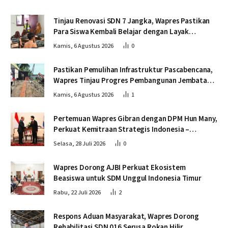
Tinjau Renovasi SDN 7 Jangka, Wapres Pastikan
Para Siswa Kembali Belajar dengan Layak
Pascabencana
Kamis, 6 Agustus 2026
0
Pastikan Pemulihan Infrastruktur Pascabencana,
Wapres Tinjau Progres Pembangunan Jembatan
Krueng Tingkeum Bireuen
Kamis, 6 Agustus 2026
1
Pertemuan Wapres Gibran dengan DPM Hun Many,
Perkuat Kemitraan Strategis Indonesia –
Kamboja
Selasa, 28 Juli 2026
0
Wapres Dorong AJBI Perkuat Ekosistem
Beasiswa untuk SDM Unggul Indonesia Timur
Rabu, 22 Juli 2026
2
Respons Aduan Masyarakat, Wapres Dorong
Rehabilitasi SDN 016 Serusa Rokan Hilir