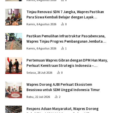
Kamis, 6 Agustus 2026
0
Tinjau Renovasi SDN 7 Jangka, Wapres Pastikan
Para Siswa Kembali Belajar dengan Layak
Pascabencana
Kamis, 6 Agustus 2026
0
Pastikan Pemulihan Infrastruktur Pascabencana,
Wapres Tinjau Progres Pembangunan Jembatan
Krueng Tingkeum Bireuen
Kamis, 6 Agustus 2026
1
Pertemuan Wapres Gibran dengan DPM Hun Many,
Perkuat Kemitraan Strategis Indonesia –
Kamboja
Selasa, 28 Juli 2026
0
Wapres Dorong AJBI Perkuat Ekosistem
Beasiswa untuk SDM Unggul Indonesia Timur
Rabu, 22 Juli 2026
2
Respons Aduan Masyarakat, Wapres Dorong