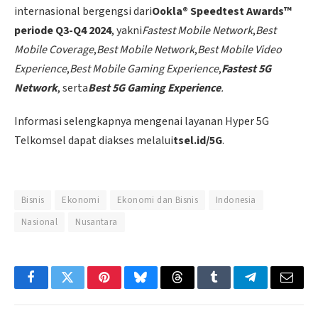
internasional bergengsi dari
Ookla® Speedtest Awards™
periode Q3-Q4 2024
, yakni
Fastest Mobile Network
,
Best
Mobile Coverage
,
Best Mobile Network
,
Best Mobile Video
Experience
,
Best Mobile Gaming Experience
,
Fastest 5G
Network
, serta
Best 5G Gaming Experience
.
Informasi selengkapnya mengenai layanan Hyper 5G
Telkomsel dapat diakses melalui
tsel.id/5G
.
Bisnis
Ekonomi
Ekonomi dan Bisnis
Indonesia
Nasional
Nusantara
Facebook
Twitter
Pinterest
Bluesky
Threads
Tumblr
Telegram
Email