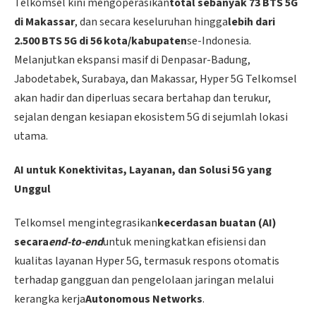
Telkomsel kini mengoperasikan
total sebanyak 73 BTS 5G
di Makassar
, dan secara keseluruhan hingga
lebih dari
2.500 BTS 5G di 56 kota/kabupaten
se-Indonesia.
Melanjutkan ekspansi masif di Denpasar-Badung,
Jabodetabek, Surabaya, dan Makassar, Hyper 5G Telkomsel
akan hadir dan diperluas secara bertahap dan terukur,
sejalan dengan kesiapan ekosistem 5G di sejumlah lokasi
utama.
AI untuk Konektivitas, Layanan, dan Solusi 5G yang
Unggul
Telkomsel mengintegrasikan
kecerdasan buatan (AI)
secara
end-to-end
untuk meningkatkan efisiensi dan
kualitas layanan Hyper 5G, termasuk respons otomatis
terhadap gangguan dan pengelolaan jaringan melalui
kerangka kerja
Autonomous Networks
.