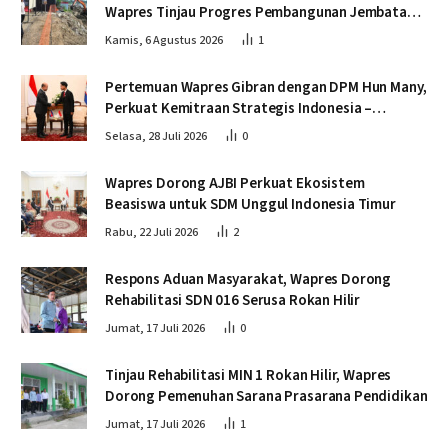
Wapres Tinjau Progres Pembangunan Jembatan
Krueng Tingkeum Bireuen
Kamis, 6 Agustus 2026
1
Pertemuan Wapres Gibran dengan DPM Hun Many,
Perkuat Kemitraan Strategis Indonesia –
Kamboja
Selasa, 28 Juli 2026
0
Wapres Dorong AJBI Perkuat Ekosistem
Beasiswa untuk SDM Unggul Indonesia Timur
Rabu, 22 Juli 2026
2
Respons Aduan Masyarakat, Wapres Dorong
Rehabilitasi SDN 016 Serusa Rokan Hilir
Jumat, 17 Juli 2026
0
Tinjau Rehabilitasi MIN 1 Rokan Hilir, Wapres
Dorong Pemenuhan Sarana Prasarana Pendidikan
Jumat, 17 Juli 2026
1