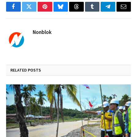
Facebook
Twitter
Pinterest
Bluesky
Threads
Tumblr
Telegram
Email
Nonblok
RELATED
POSTS