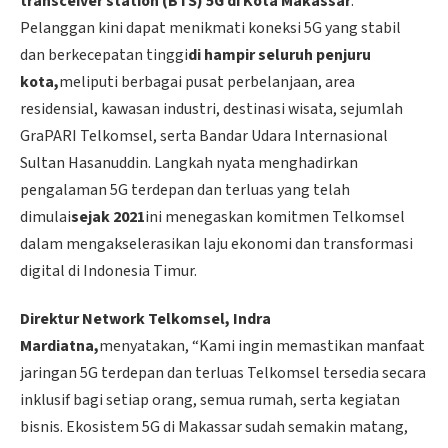
transceiver station (BTS) 5G di Kota Makassar
.
Pelanggan kini dapat menikmati koneksi 5G yang stabil
dan berkecepatan tinggi
di hampir seluruh penjuru
kota,
meliputi berbagai pusat perbelanjaan, area
residensial, kawasan industri, destinasi wisata, sejumlah
GraPARI Telkomsel, serta Bandar Udara Internasional
Sultan Hasanuddin. Langkah nyata menghadirkan
pengalaman 5G terdepan dan terluas yang telah
dimulai
sejak 2021
ini menegaskan komitmen Telkomsel
dalam mengakselerasikan laju ekonomi dan transformasi
digital di Indonesia Timur.
Direktur Network Telkomsel, Indra
Mardiatna,
menyatakan, “Kami ingin memastikan manfaat
jaringan 5G terdepan dan terluas Telkomsel tersedia secara
inklusif bagi setiap orang, semua rumah, serta kegiatan
bisnis. Ekosistem 5G di Makassar sudah semakin matang,