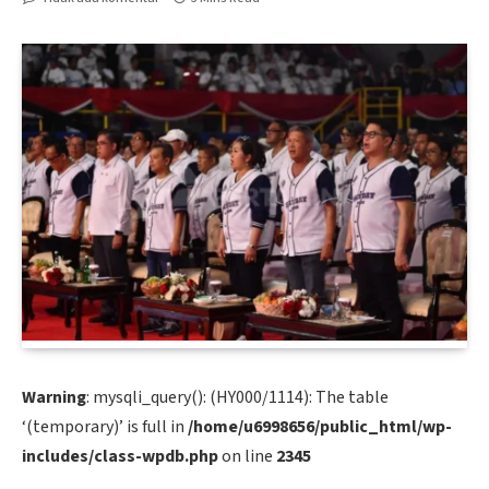
Warning
: mysqli_query(): (HY000/1114): The table
‘(temporary)’ is full in
/home/u6998656/public_html/wp-
includes/class-wpdb.php
on line
2345