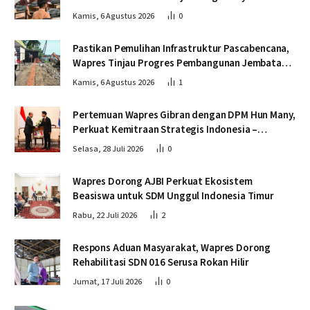
Pascabencana
Kamis, 6 Agustus 2026
0
Pastikan Pemulihan Infrastruktur Pascabencana,
Wapres Tinjau Progres Pembangunan Jembatan
Krueng Tingkeum Bireuen
Kamis, 6 Agustus 2026
1
Pertemuan Wapres Gibran dengan DPM Hun Many,
Perkuat Kemitraan Strategis Indonesia –
Kamboja
Selasa, 28 Juli 2026
0
Wapres Dorong AJBI Perkuat Ekosistem
Beasiswa untuk SDM Unggul Indonesia Timur
Rabu, 22 Juli 2026
2
Respons Aduan Masyarakat, Wapres Dorong
Rehabilitasi SDN 016 Serusa Rokan Hilir
Jumat, 17 Juli 2026
0