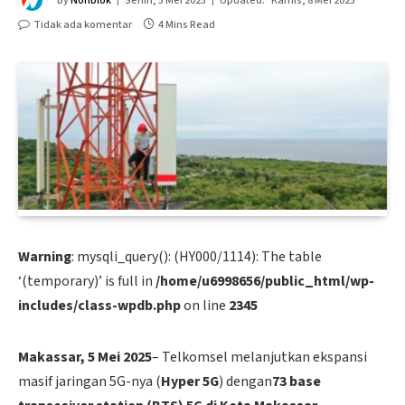
By
Nonblok
Senin, 5 Mei 2025
Updated:
Kamis, 8 Mei 2025
Tidak ada komentar
4 Mins Read
Warning
: mysqli_query(): (HY000/1114): The table
‘(temporary)’ is full in
/home/u6998656/public_html/wp-
includes/class-wpdb.php
on line
2345
Makassar, 5 Mei 2025
– Telkomsel melanjutkan ekspansi
masif jaringan 5G-nya (
Hyper 5G
) dengan
73 base