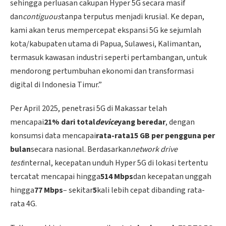
sehingga perluasan cakupan Hyper 5G secara masif
dan
contiguous
tanpa terputus menjadi krusial. Ke depan,
kami akan terus mempercepat ekspansi 5G ke sejumlah
kota/kabupaten utama di Papua, Sulawesi, Kalimantan,
termasuk kawasan industri seperti pertambangan, untuk
mendorong pertumbuhan ekonomi dan transformasi
digital di Indonesia Timur.”
Per April 2025, penetrasi 5G di Makassar telah
mencapai
21% dari total
device
yang beredar
, dengan
konsumsi data mencapai
rata-rata
15 GB per pengguna per
bulan
secara nasional. Berdasarkan
network drive
test
internal, kecepatan unduh Hyper 5G di lokasi tertentu
tercatat mencapai hingga
514 Mbps
dan kecepatan unggah
hingga
77 Mbps
– sekitar
5
kali lebih cepat dibanding rata-
rata 4G.