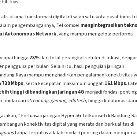
bih luas.
is utama transformasi digital di salah satu kota pusat industri
ia. Dalam pengembangannya, Telkomsel
mengintegrasikan tekno
lalui Autonomous Network
, yang mampu mengelola performa
ncapai hingga
23%
dari total perangkat seluler di lokasi, denga
r pengguna per bulan. Selain itu, hasil pengujian jaringan
Bandung Raya mampu menghadirkan pengalaman konektivitas y
i
730 Mbps
, serta kecepatan maksimum unggah
161 Mbps
. Lat
 lebih tinggi dibandingkan jaringan 4G
menjadi fondasi penting
, mulai dari
streaming, gaming, edutech
, hingga kolaborasi dari
takan, “Perluasan jaringan Hyper 5G Telkomsel di Bandung Ra
bangun konektivitas digital yang merata dan berkualitas di
iguous
tanpa terputus adalah fondasi penting dalam memperk