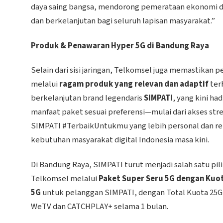
daya saing bangsa, mendorong pemerataan ekonomi dig
dan berkelanjutan bagi seluruh lapisan masyarakat.”
Produk & Penawaran Hyper 5G di Bandung Raya
Selain dari sisi jaringan, Telkomsel juga memastikan
melalui
ragam produk yang relevan dan adaptif
ter
berkelanjutan brand legendaris
SIMPATI
, yang kini h
manfaat paket sesuai preferensi—mulai dari akses st
SIMPATI #TerbaikUntukmu yang lebih personal dan rel
kebutuhan masyarakat digital Indonesia masa kini.
Di Bandung Raya, SIMPATI turut menjadi salah satu p
Telkomsel melalui
Paket Super Seru 5G dengan Kuo
5G
untuk pelanggan SIMPATI, dengan Total Kuota 25G
WeTV dan CATCHPLAY+ selama 1 bulan.