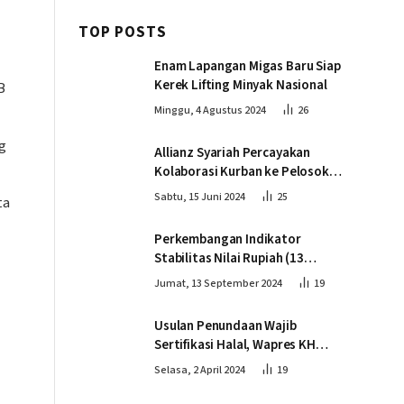
TOP POSTS
Enam Lapangan Migas Baru Siap
Kerek Lifting Minyak Nasional
B
Minggu, 4 Agustus 2024
26
g
Allianz Syariah Percayakan
Kolaborasi Kurban ke Pelosok
Negeri bersama Dompet Dhuafa
Sabtu, 15 Juni 2024
25
ta
Perkembangan Indikator
Stabilitas Nilai Rupiah (13
September 2024)
Jumat, 13 September 2024
19
Usulan Penundaan Wajib
Sertifikasi Halal, Wapres KH
Ma’ruf Amin: Proses Tetap
Selasa, 2 April 2024
19
Berjalan sesuai Penahapan