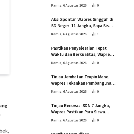
Pembangunan Jembatan
Kamis, 6 Agustus 2026
0
Gantung Kendawi
Aksi Spontan Wapres Singgah di
SD Negeri 11 Jangka, Sapa Siswa
dan Dorong Perbaikan Sekolah
Kamis, 6 Agustus 2026
1
Pastikan Penyelesaian Tepat
Waktu dan Berkualitas, Wapres
Tinjau Pembangunan Jembatan
Kamis, 6 Agustus 2026
0
Lumut
Tinjau Jembatan Teupin Mane,
Wapres Tekankan Pembangunan
Infrastruktur Berjalan Tepat
Kamis, 6 Agustus 2026
0
Mutu dan Tepat Waktu
dung
Tinjau Renovasi SDN 7 Jangka,
Wapres Pastikan Para Siswa
a
Kembali Belajar dengan Layak
Kamis, 6 Agustus 2026
0
Pascabencana
abek,