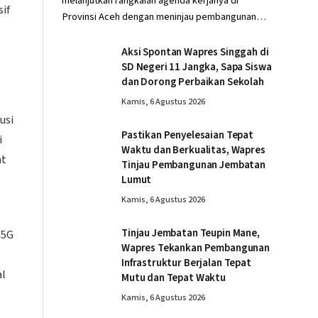
melanjutkan rangkaian agenda kerjanya di
if
Provinsi Aceh dengan meninjau pembangunan…
Aksi Spontan Wapres Singgah di
SD Negeri 11 Jangka, Sapa Siswa
dan Dorong Perbaikan Sekolah
Kamis, 6 Agustus 2026
usi
Pastikan Penyelesaian Tepat
i
Waktu dan Berkualitas, Wapres
at
Tinjau Pembangunan Jembatan
Lumut
Kamis, 6 Agustus 2026
Tinjau Jembatan Teupin Mane,
 5G
Wapres Tekankan Pembangunan
Infrastruktur Berjalan Tepat
al
Mutu dan Tepat Waktu
Kamis, 6 Agustus 2026