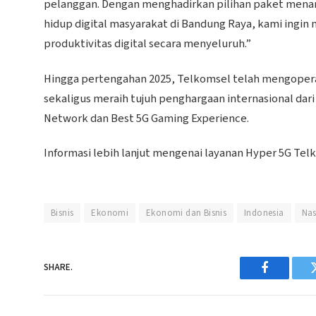
pelanggan. Dengan menghadirkan pilihan paket mena
hidup digital masyarakat di Bandung Raya, kami ing
produktivitas digital secara menyeluruh.”
Hingga pertengahan 2025, Telkomsel telah mengoperas
sekaligus meraih tujuh penghargaan internasional da
Network dan Best 5G Gaming Experience.
Informasi lebih lanjut mengenai layanan Hyper 5G Tel
Bisnis
Ekonomi
Ekonomi dan Bisnis
Indonesia
Nas
SHARE.
Facebook