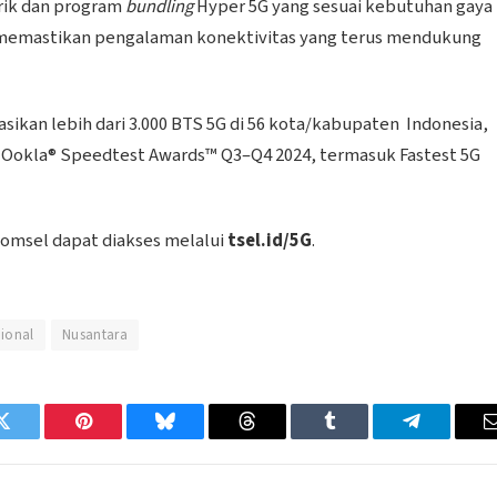
rik dan program
bundling
Hyper 5G yang sesuai kebutuhan gaya
in memastikan pengalaman konektivitas yang terus mendukung
ikan lebih dari 3.000 BTS 5G di 56 kota/kabupaten Indonesia,
ri Ookla® Speedtest Awards™ Q3–Q4 2024, termasuk Fastest 5G
komsel dapat diakses melalui
tsel.id/5G
.
ional
Nusantara
Twitter
Pinterest
Bluesky
Threads
Tumblr
Telegram