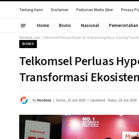
Tentang Kami
Disclaimer
Pedoman Media Siber
Privacy Po
Home
Bisnis
Nasional
Pemerintahan
Nonblok.com
/
Telkomsel Perluas Hyper 5G di Bandung Raya, Dorong Transfo
BISNIS
Telkomsel Perluas Hyp
Transformasi Ekosistem
By
Nonblok
Senin, 21 Juli 2025
Updated:
Rabu, 23 Juli 2025