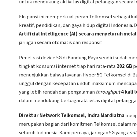
untuk mendukung aktivitas digital pelanggan secara le
Ekspansi ini memperkuat peran Telkomsel sebagai katal
kreatif, pendidikan, dan gaya hidup digital Indones
Artificial Intelligence (AI) secara menyeluruh me
jaringan secara otomatis dan responsif.
Penetrasi device 5G di Bandung Raya sendiri sudah me
tingkat konsumsi internet tiap hari rata-rata
202 GB
pe
menunjukkan bahwa layanan Hyper 5G Telkomsel di 
unggul dengan kecepatan unduh maksimum mencapa
yang lebih rendah dan pengalaman
throughput
4 kali
dalam mendukung berbagai aktivitas digital pelanggan
Direktur Network Telkomsel, Indra Mardiatna
menga
merupakan bagian dari komitmen Telkomsel dalam mem
seluruh Indonesia. Kami percaya, jaringan 5G yang
cont