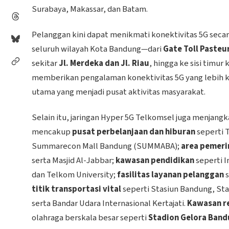
Surabaya, Makassar, dan Batam.
Pelanggan kini dapat menikmati konektivitas 5G seca
seluruh wilayah Kota Bandung—dari
Gate Toll Pasteu
sekitar
Jl. Merdeka dan Jl. Riau
, hingga ke sisi timur
memberikan pengalaman konektivitas 5G yang lebih ko
utama yang menjadi pusat aktivitas masyarakat.
Selain itu, jaringan Hyper 5G Telkomsel juga menjangka
mencakup
pusat perbelanjaan dan hiburan
seperti T
Summarecon Mall Bandung (SUMMABA);
area pemeri
serta Masjid Al-Jabbar;
kawasan pendidikan
seperti I
dan Telkom University;
fasilitas layanan pelanggan
s
titik transportasi vital
seperti Stasiun Bandung, Sta
serta Bandar Udara Internasional Kertajati.
Kawasan re
olahraga berskala besar seperti
Stadion Gelora Band