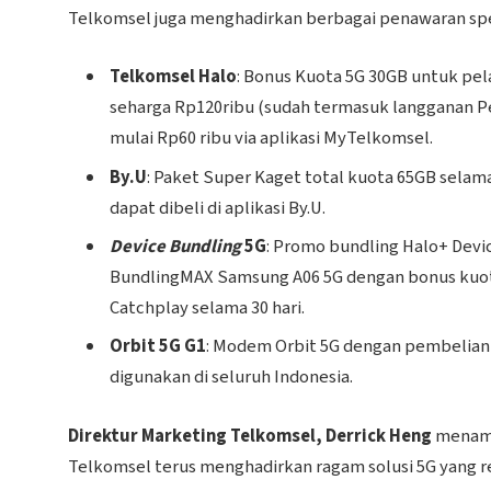
Telkomsel juga menghadirkan berbagai penawaran spes
Telkomsel Halo
: Bonus Kuota 5G 30GB untuk pe
seharga Rp120ribu (sudah termasuk langganan Per
mulai Rp60 ribu via aplikasi MyTelkomsel.
By.U
: Paket Super Kaget total kuota 65GB selama
dapat dibeli di aplikasi By.U.
Device Bundling
5G
: Promo bundling Halo+ Devic
BundlingMAX Samsung A06 5G dengan bonus kuot
Catchplay selama 30 hari.
Orbit 5G G1
: Modem Orbit 5G dengan pembelian 
digunakan di seluruh Indonesia.
Direktur Marketing Telkomsel, Derrick Heng
menamb
Telkomsel terus menghadirkan ragam solusi 5G yang r