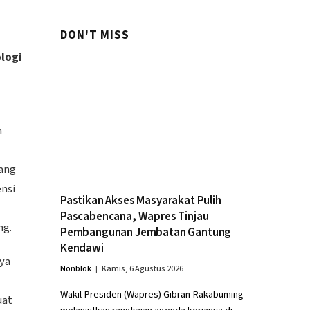
DON'T MISS
logi
n
ang
ensi
Pastikan Akses Masyarakat Pulih
Pascabencana, Wapres Tinjau
ng.
Pembangunan Jembatan Gantung
Kendawi
ya
Nonblok
Kamis, 6 Agustus 2026
Wakil Presiden (Wapres) Gibran Rakabuming
uat