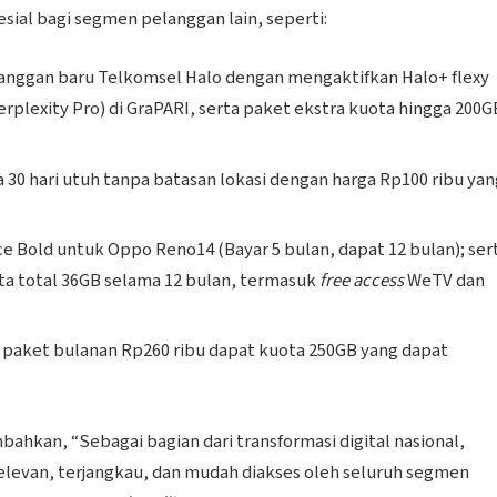
ial bagi segmen pelanggan lain, seperti:
langgan baru Telkomsel Halo dengan mengaktifkan Halo+ flexy
plexity Pro) di GraPARI, serta paket ekstra kuota hingga 200G
 30 hari utuh tanpa batasan lokasi dengan harga Rp100 ribu yan
e Bold untuk Oppo Reno14 (Bayar 5 bulan, dapat 12 bulan); ser
a total 36GB selama 12 bulan, termasuk
free access
WeTV dan
paket bulanan Rp260 ribu dapat kuota 250GB yang dapat
ahkan, “Sebagai bagian dari transformasi digital nasional,
elevan, terjangkau, dan mudah diakses oleh seluruh segmen