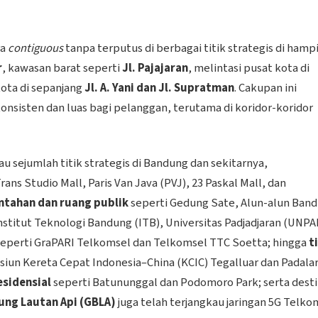
ra
contiguous
tanpa terputus di berbagai titik strategis di hampi
r
, kawasan barat seperti
Jl. Pajajaran
, melintasi pusat kota di
 kota di sepanjang
Jl. A. Yani dan Jl. Supratman
. Cakupan ini
nsisten dan luas bagi pelanggan, terutama di koridor-koridor
u sejumlah titik strategis di Bandung dan sekitarnya,
rans Studio Mall, Paris Van Java (PVJ), 23 Paskal Mall, dan
ntahan dan ruang publik
seperti Gedung Sate, Alun-alun Ban
nstitut Teknologi Bandung (ITB), Universitas Padjadjaran (UNPA
eperti GraPARI Telkomsel dan Telkomsel TTC Soetta; hingga
t
siun Kereta Cepat Indonesia–China (KCIC) Tegalluar dan Padala
sidensial
seperti Batununggal dan Podomoro Park; serta desti
ung Lautan Api (GBLA)
juga telah terjangkau jaringan 5G Telko