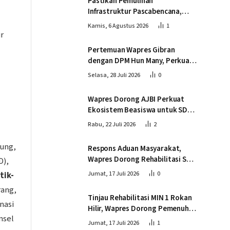
Pastikan Pemulihan
Infrastruktur Pascabencana,
Wapres Tinjau Progres
Kamis, 6 Agustus 2026
1
Pembangunan Jembatan Krueng
r
Tingkeum Bireuen
Pertemuan Wapres Gibran
dengan DPM Hun Many, Perkuat
Kemitraan Strategis Indonesia –
Selasa, 28 Juli 2026
0
Kamboja
Wapres Dorong AJBI Perkuat
Ekosistem Beasiswa untuk SDM
Unggul Indonesia Timur
Rabu, 22 Juli 2026
2
dung,
Respons Aduan Masyarakat,
Wapres Dorong Rehabilitasi SDN
D),
016 Serusa Rokan Hilir
itik-
Jumat, 17 Juli 2026
0
rang,
Tinjau Rehabilitasi MIN 1 Rokan
nasi
Hilir, Wapres Dorong Pemenuhan
msel
Sarana Prasarana Pendidikan
Jumat, 17 Juli 2026
1