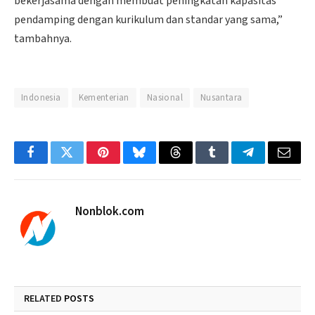
bekerjasama dengan membuat peningkatan kapasitas
pendamping dengan kurikulum dan standar yang sama,”
tambahnya.
Indonesia
Kementerian
Nasional
Nusantara
Facebook
Twitter
Pinterest
Bluesky
Threads
Tumblr
Telegram
Email
Nonblok.com
RELATED
POSTS