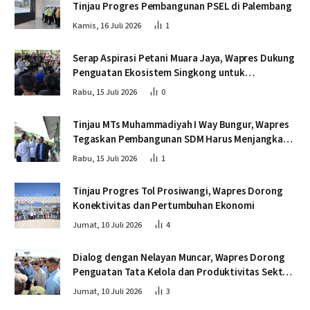
Tinjau Progres Pembangunan PSEL di Palembang
Kamis, 16 Juli 2026
1
Serap Aspirasi Petani Muara Jaya, Wapres Dukung
Penguatan Ekosistem Singkong untuk
Swasembada Pangan
Rabu, 15 Juli 2026
0
Tinjau MTs Muhammadiyah I Way Bungur, Wapres
Tegaskan Pembangunan SDM Harus Menjangkau
Seluruh Sekolah
Rabu, 15 Juli 2026
1
Tinjau Progres Tol Prosiwangi, Wapres Dorong
Konektivitas dan Pertumbuhan Ekonomi
Jumat, 10 Juli 2026
4
Dialog dengan Nelayan Muncar, Wapres Dorong
Penguatan Tata Kelola dan Produktivitas Sektor
Perikanan
Jumat, 10 Juli 2026
3