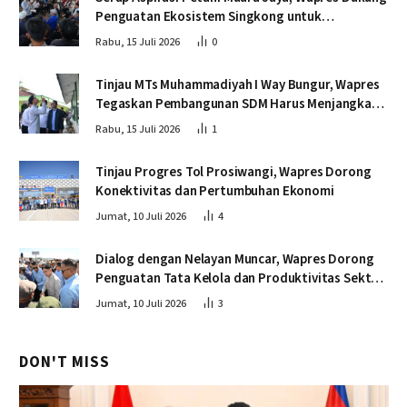
Penguatan Ekosistem Singkong untuk
Swasembada Pangan
Rabu, 15 Juli 2026
0
Tinjau MTs Muhammadiyah I Way Bungur, Wapres
Tegaskan Pembangunan SDM Harus Menjangkau
Seluruh Sekolah
Rabu, 15 Juli 2026
1
Tinjau Progres Tol Prosiwangi, Wapres Dorong
Konektivitas dan Pertumbuhan Ekonomi
Jumat, 10 Juli 2026
4
Dialog dengan Nelayan Muncar, Wapres Dorong
Penguatan Tata Kelola dan Produktivitas Sektor
Perikanan
Jumat, 10 Juli 2026
3
DON'T MISS