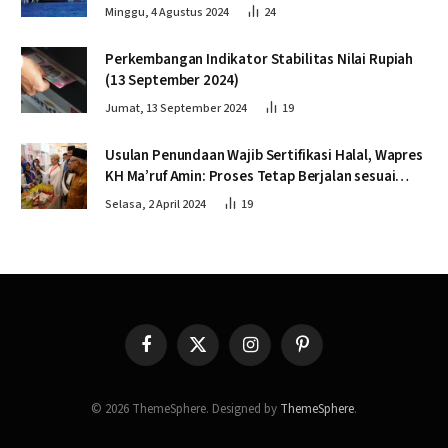
Minggu, 4 Agustus 2024
24
Perkembangan Indikator Stabilitas Nilai Rupiah
(13 September 2024)
Jumat, 13 September 2024
19
Usulan Penundaan Wajib Sertifikasi Halal, Wapres
KH Ma’ruf Amin: Proses Tetap Berjalan sesuai
Penahapan
Selasa, 2 April 2024
19
Facebook
X
Instagram
Pinterest
(Twitter)
© 2026 ThemeSphere. Designed by
ThemeSphere
.