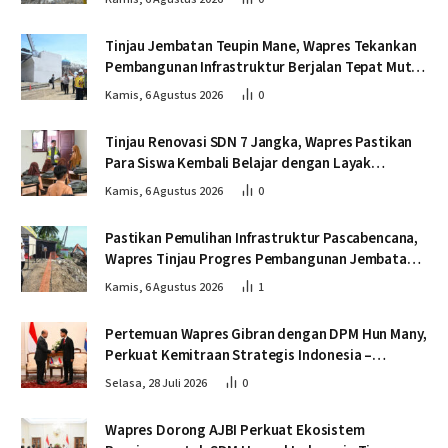
Tinjau Jembatan Teupin Mane, Wapres Tekankan
Pembangunan Infrastruktur Berjalan Tepat Mutu
dan Tepat Waktu
Kamis, 6 Agustus 2026
0
Tinjau Renovasi SDN 7 Jangka, Wapres Pastikan
Para Siswa Kembali Belajar dengan Layak
Pascabencana
Kamis, 6 Agustus 2026
0
Pastikan Pemulihan Infrastruktur Pascabencana,
Wapres Tinjau Progres Pembangunan Jembatan
Krueng Tingkeum Bireuen
Kamis, 6 Agustus 2026
1
Pertemuan Wapres Gibran dengan DPM Hun Many,
Perkuat Kemitraan Strategis Indonesia –
Kamboja
Selasa, 28 Juli 2026
0
Wapres Dorong AJBI Perkuat Ekosistem