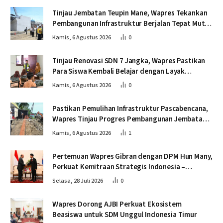
Tinjau Jembatan Teupin Mane, Wapres Tekankan
Pembangunan Infrastruktur Berjalan Tepat Mutu
dan Tepat Waktu
Kamis, 6 Agustus 2026
0
Tinjau Renovasi SDN 7 Jangka, Wapres Pastikan
Para Siswa Kembali Belajar dengan Layak
Pascabencana
Kamis, 6 Agustus 2026
0
Pastikan Pemulihan Infrastruktur Pascabencana,
Wapres Tinjau Progres Pembangunan Jembatan
Krueng Tingkeum Bireuen
Kamis, 6 Agustus 2026
1
Pertemuan Wapres Gibran dengan DPM Hun Many,
Perkuat Kemitraan Strategis Indonesia –
Kamboja
Selasa, 28 Juli 2026
0
Wapres Dorong AJBI Perkuat Ekosistem
Beasiswa untuk SDM Unggul Indonesia Timur