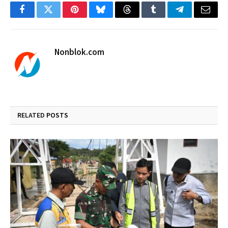
Facebook
Twitter
Pinterest
Bluesky
Threads
Tumblr
Telegram
Email
Nonblok.com
RELATED
POSTS