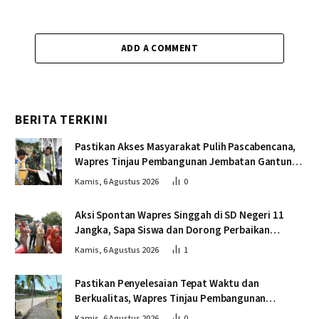
ADD A COMMENT
BERITA TERKINI
Pastikan Akses Masyarakat Pulih Pascabencana,
Wapres Tinjau Pembangunan Jembatan Gantung
Kendawi
Kamis, 6 Agustus 2026
0
Aksi Spontan Wapres Singgah di SD Negeri 11
Jangka, Sapa Siswa dan Dorong Perbaikan
Sekolah
Kamis, 6 Agustus 2026
1
Pastikan Penyelesaian Tepat Waktu dan
Berkualitas, Wapres Tinjau Pembangunan
Jembatan Lumut
Kamis, 6 Agustus 2026
0