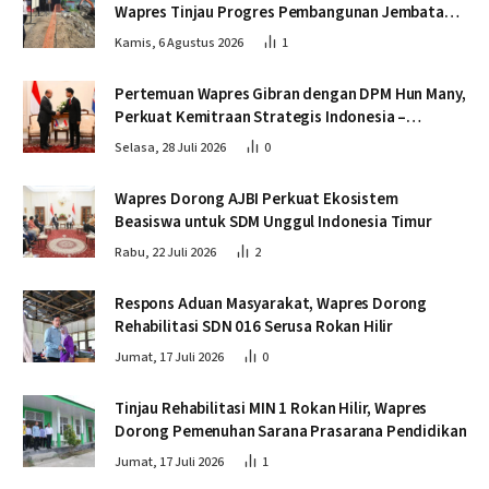
Wapres Tinjau Progres Pembangunan Jembatan
Krueng Tingkeum Bireuen
Kamis, 6 Agustus 2026
1
Pertemuan Wapres Gibran dengan DPM Hun Many,
Perkuat Kemitraan Strategis Indonesia –
Kamboja
Selasa, 28 Juli 2026
0
Wapres Dorong AJBI Perkuat Ekosistem
Beasiswa untuk SDM Unggul Indonesia Timur
Rabu, 22 Juli 2026
2
Respons Aduan Masyarakat, Wapres Dorong
Rehabilitasi SDN 016 Serusa Rokan Hilir
Jumat, 17 Juli 2026
0
Tinjau Rehabilitasi MIN 1 Rokan Hilir, Wapres
Dorong Pemenuhan Sarana Prasarana Pendidikan
Jumat, 17 Juli 2026
1