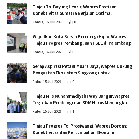
Tinjau Tol Bayung Lencir, Wapres Pastikan
Konektivitas Sumatra Berjalan Optimal
Kamis, 16 Juli 2026
0
Wujudkan Kota Bersih Berenergi Hijau, Wapres
Tinjau Progres Pembangunan PSEL di Palembang
Kamis, 16 Juli 2026
1
Serap Aspirasi Petani Muara Jaya, Wapres Dukung
Penguatan Ekosistem Singkong untuk
Swasembada Pangan
Rabu, 15 Juli 2026
0
Tinjau MTs Muhammadiyah I Way Bungur, Wapres
Tegaskan Pembangunan SDM Harus Menjangkau
Seluruh Sekolah
Rabu, 15 Juli 2026
1
Tinjau Progres Tol Prosiwangi, Wapres Dorong
Konektivitas dan Pertumbuhan Ekonomi