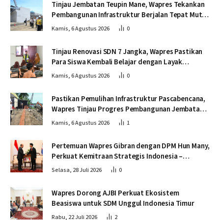
Tinjau Jembatan Teupin Mane, Wapres Tekankan
Pembangunan Infrastruktur Berjalan Tepat Mutu
dan Tepat Waktu
Kamis, 6 Agustus 2026
0
Tinjau Renovasi SDN 7 Jangka, Wapres Pastikan
Para Siswa Kembali Belajar dengan Layak
Pascabencana
Kamis, 6 Agustus 2026
0
Pastikan Pemulihan Infrastruktur Pascabencana,
Wapres Tinjau Progres Pembangunan Jembatan
Krueng Tingkeum Bireuen
Kamis, 6 Agustus 2026
1
Pertemuan Wapres Gibran dengan DPM Hun Many,
Perkuat Kemitraan Strategis Indonesia –
Kamboja
Selasa, 28 Juli 2026
0
Wapres Dorong AJBI Perkuat Ekosistem
Beasiswa untuk SDM Unggul Indonesia Timur
Rabu, 22 Juli 2026
2