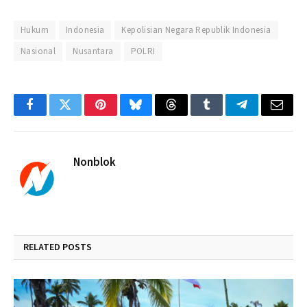
Hukum
Indonesia
Kepolisian Negara Republik Indonesia
Nasional
Nusantara
POLRI
Facebook
Twitter
Pinterest
Bluesky
Threads
Tumblr
Telegram
Email
Nonblok
RELATED
POSTS