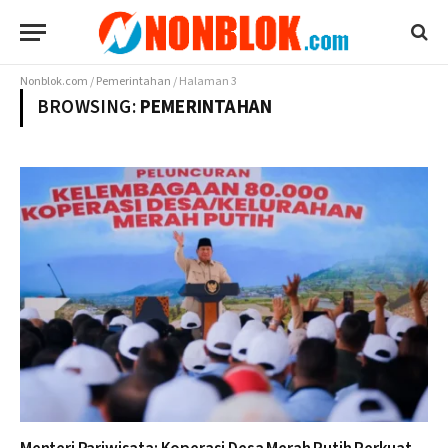
Nonblok.com
/
Pemerintahan
/
Halaman 3
BROWSING:
PEMERINTAHAN