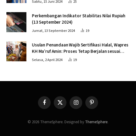
Sabtu, 15 Juni 2024
25
Perkembangan Indikator Stabilitas Nilai Rupiah
(13 September 2024)
Jumat, 13 September 2024
19
Usulan Penundaan Wajib Sertifikasi Halal, Wapres
KH Ma’ruf Amin: Proses Tetap Berjalan sesuai
Penahapan
Selasa, 2 April 2024
19
Facebook
X
Instagram
Pinterest
(Twitter)
© 2026 ThemeSphere. Designed by
ThemeSphere
.