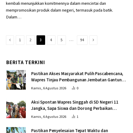
kembali menunjukkan komitmennya dalam mencintai dan
mempromosikan produk dalam negeri, termasuk pada batik.
Dalam…
Previous
Next
…
1
2
3
4
5
94
BERITA TERKINI
Pastikan Akses Masyarakat Pulih Pascabencana,
Wapres Tinjau Pembangunan Jembatan Gantung
Kendawi
Kamis, 6 Agustus 2026
0
Aksi Spontan Wapres Singgah di SD Negeri 11
Jangka, Sapa Siswa dan Dorong Perbaikan
Sekolah
Kamis, 6 Agustus 2026
1
Pastikan Penyelesaian Tepat Waktu dan