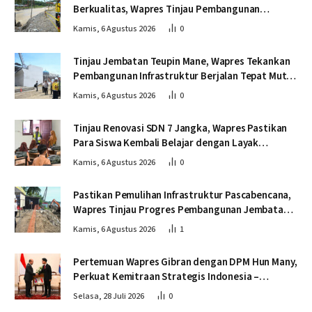
Berkualitas, Wapres Tinjau Pembangunan
Jembatan Lumut
Kamis, 6 Agustus 2026
0
Tinjau Jembatan Teupin Mane, Wapres Tekankan
Pembangunan Infrastruktur Berjalan Tepat Mutu
dan Tepat Waktu
Kamis, 6 Agustus 2026
0
Tinjau Renovasi SDN 7 Jangka, Wapres Pastikan
Para Siswa Kembali Belajar dengan Layak
Pascabencana
Kamis, 6 Agustus 2026
0
Pastikan Pemulihan Infrastruktur Pascabencana,
Wapres Tinjau Progres Pembangunan Jembatan
Krueng Tingkeum Bireuen
Kamis, 6 Agustus 2026
1
Pertemuan Wapres Gibran dengan DPM Hun Many,
Perkuat Kemitraan Strategis Indonesia –
Kamboja
Selasa, 28 Juli 2026
0