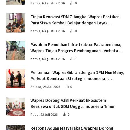
dan Tepat Waktu
Kamis, 6 Agustus 2026
0
Tinjau Renovasi SDN 7 Jangka, Wapres Pastikan
Para Siswa Kembali Belajar dengan Layak
Pascabencana
Kamis, 6 Agustus 2026
0
Pastikan Pemulihan Infrastruktur Pascabencana,
Wapres Tinjau Progres Pembangunan Jembatan
Krueng Tingkeum Bireuen
Kamis, 6 Agustus 2026
1
Pertemuan Wapres Gibran dengan DPM Hun Many,
Perkuat Kemitraan Strategis Indonesia –
Kamboja
Selasa, 28 Juli 2026
0
Wapres Dorong AJBI Perkuat Ekosistem
Beasiswa untuk SDM Unggul Indonesia Timur
Rabu, 22 Juli 2026
2
Respons Aduan Masyarakat, Wapres Dorong