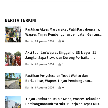
BERITA TERKINI
Pastikan Akses Masyarakat Pulih Pascabencana,
Wapres Tinjau Pembangunan Jembatan Gantung
Kendawi
Kamis, 6 Agustus 2026
0
Aksi Spontan Wapres Singgah di SD Negeri 11
Jangka, Sapa Siswa dan Dorong Perbaikan
Sekolah
Kamis, 6 Agustus 2026
1
Pastikan Penyelesaian Tepat Waktu dan
Berkualitas, Wapres Tinjau Pembangunan
Jembatan Lumut
Kamis, 6 Agustus 2026
0
Tinjau Jembatan Teupin Mane, Wapres Tekankan
Pembangunan Infrastruktur Berjalan Tepat Mutu