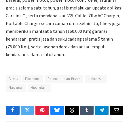
baterai, power motor, power motor controller, asuransi
gratis selama satu tahun, gratis melakukan update aplikasi
Car Link O, serta mendapatkan V2L Cable, 7Kw AC Charger,
Portable Charger secara cuma-cuma. Selain itu, Chery juga
memberikan manfaat 6 tahun (160.000 Km) garansi
kendaraan, gratis jasa dan suku cadang selama 5 tahun
(75.000 Km), serta layanan derek dan antar jemput
kendaraan selama satu tahun.
Bisnis
Ekonomi
Ekonomi dan Bisnis
Indonesia
Nasional
Nusantara
Facebook
Twitter
Pinterest
Bluesky
Threads
Tumblr
Telegram
Email