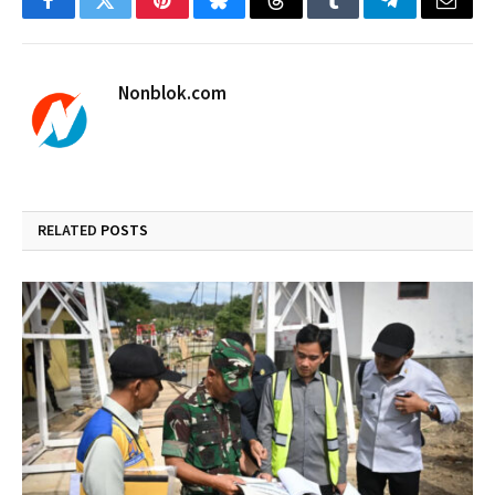
Facebook
Twitter
Pinterest
Bluesky
Threads
Tumblr
Telegram
Email
Nonblok.com
RELATED
POSTS