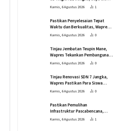
dan Dorong Perbaikan Sekolah
Kamis, 6 Agustus 2026
1
Pastikan Penyelesaian Tepat
Waktu dan Berkualitas, Wapres
Tinjau Pembangunan Jembatan
Kamis, 6 Agustus 2026
0
Lumut
Tinjau Jembatan Teupin Mane,
Wapres Tekankan Pembangunan
Infrastruktur Berjalan Tepat
Kamis, 6 Agustus 2026
0
Mutu dan Tepat Waktu
Tinjau Renovasi SDN 7 Jangka,
Wapres Pastikan Para Siswa
Kembali Belajar dengan Layak
Kamis, 6 Agustus 2026
0
Pascabencana
Pastikan Pemulihan
Infrastruktur Pascabencana,
Wapres Tinjau Progres
Kamis, 6 Agustus 2026
1
Pembangunan Jembatan Krueng
Tingkeum Bireuen