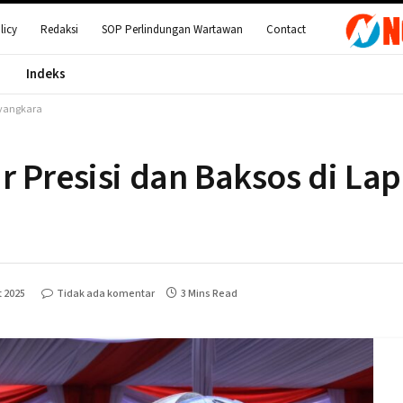
licy
Redaksi
SOP Perlindungan Wartawan
Contact
Indeks
ayangkara
r Presisi dan Baksos di La
 2025
Tidak ada komentar
3 Mins Read