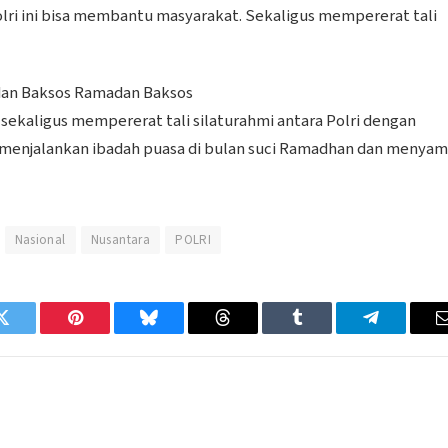
lri ini bisa membantu masyarakat. Sekaligus mempererat tali
 dan Baksos Ramadan Baksos
sekaligus mempererat tali silaturahmi antara Polri dengan
 menjalankan ibadah puasa di bulan suci Ramadhan dan menya
Nasional
Nusantara
POLRI
Twitter
Pinterest
Bluesky
Threads
Tumblr
Telegram