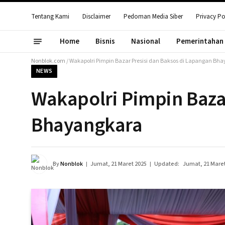
Tentang Kami
Disclaimer
Pedoman Media Siber
Privacy Po
Home
Bisnis
Nasional
Pemerintahan
Nonblok.com
/
Wakapolri Pimpin Bazar Presisi dan Baksos di Lapangan Bh
NEWS
Wakapolri Pimpin Baza
Bhayangkara
By
Nonblok
Jumat, 21 Maret 2025
Updated:
Jumat, 21 Maret