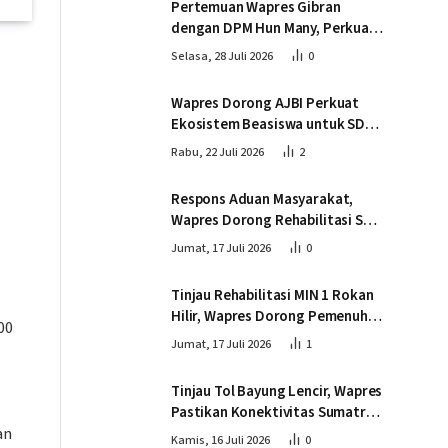
Pertemuan Wapres Gibran
dengan DPM Hun Many, Perkuat
Kemitraan Strategis Indonesia –
Selasa, 28 Juli 2026
0
Kamboja
Wapres Dorong AJBI Perkuat
Ekosistem Beasiswa untuk SDM
Unggul Indonesia Timur
Rabu, 22 Juli 2026
2
Respons Aduan Masyarakat,
Wapres Dorong Rehabilitasi SDN
016 Serusa Rokan Hilir
Jumat, 17 Juli 2026
0
Tinjau Rehabilitasi MIN 1 Rokan
Hilir, Wapres Dorong Pemenuhan
00
Sarana Prasarana Pendidikan
Jumat, 17 Juli 2026
1
Tinjau Tol Bayung Lencir, Wapres
Pastikan Konektivitas Sumatra
an
Berjalan Optimal
Kamis, 16 Juli 2026
0