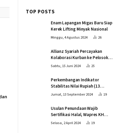
TOP POSTS
Enam Lapangan Migas Baru Siap
Kerek Lifting Minyak Nasional
Minggu, 4 Agustus 2024
26
Allianz Syariah Percayakan
Kolaborasi Kurban ke Pelosok
Negeri bersama Dompet Dhuafa
Sabtu, 15 Juni 2024
25
Perkembangan Indikator
Stabilitas Nilai Rupiah (13
September 2024)
Jumat, 13 September 2024
19
 dan
Usulan Penundaan Wajib
Sertifikasi Halal, Wapres KH
Ma’ruf Amin: Proses Tetap
Selasa, 2 April 2024
19
Berjalan sesuai Penahapan