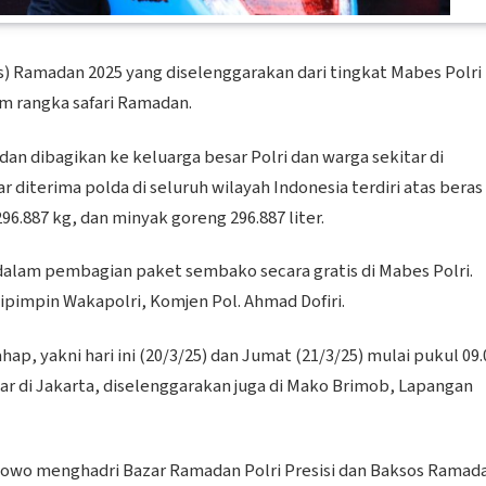
os) Ramadan 2025 yang diselenggarakan dari tingkat Mabes Polri
am rangka safari Ramadan.
an dibagikan ke keluarga besar Polri dan warga sekitar di
ar diterima polda di seluruh wilayah Indonesia terdiri atas beras
296.887 kg, dan minyak goreng 296.887 liter.
dalam pembagian paket sembako secara gratis di Mabes Polri.
pimpin Wakapolri, Komjen Pol. Ahmad Dofiri.
ap, yakni hari ini (20/3/25) dan Jumat (21/3/25) mulai pukul 09.
ar di Jakarta, diselenggarakan juga di Mako Brimob, Lapangan
Prabowo menghadri Bazar Ramadan Polri Presisi dan Baksos Ramad