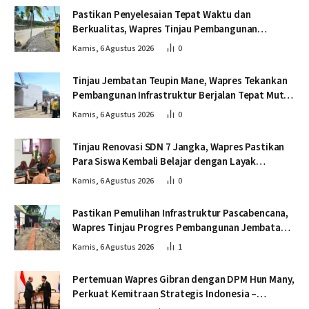
Pastikan Penyelesaian Tepat Waktu dan
Berkualitas, Wapres Tinjau Pembangunan
Jembatan Lumut
Kamis, 6 Agustus 2026
0
Tinjau Jembatan Teupin Mane, Wapres Tekankan
Pembangunan Infrastruktur Berjalan Tepat Mutu
dan Tepat Waktu
Kamis, 6 Agustus 2026
0
Tinjau Renovasi SDN 7 Jangka, Wapres Pastikan
Para Siswa Kembali Belajar dengan Layak
Pascabencana
Kamis, 6 Agustus 2026
0
Pastikan Pemulihan Infrastruktur Pascabencana,
Wapres Tinjau Progres Pembangunan Jembatan
Krueng Tingkeum Bireuen
Kamis, 6 Agustus 2026
1
Pertemuan Wapres Gibran dengan DPM Hun Many,
Perkuat Kemitraan Strategis Indonesia –
Kamboja