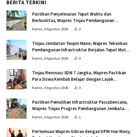
BERITA TERKINI
Pastikan Penyelesaian Tepat Waktu dan
Berkualitas, Wapres Tinjau Pembangunan
Jembatan Lumut
Kamis, 6 Agustus 2026
0
Tinjau Jembatan Teupin Mane, Wapres Tekankan
Pembangunan Infrastruktur Berjalan Tepat Mutu
dan Tepat Waktu
Kamis, 6 Agustus 2026
0
Tinjau Renovasi SDN 7 Jangka, Wapres Pastikan
Para Siswa Kembali Belajar dengan Layak
Pascabencana
Kamis, 6 Agustus 2026
0
Pastikan Pemulihan Infrastruktur Pascabencana,
Wapres Tinjau Progres Pembangunan Jembatan
Krueng Tingkeum Bireuen
Kamis, 6 Agustus 2026
1
Pertemuan Wapres Gibran dengan DPM Hun Many,