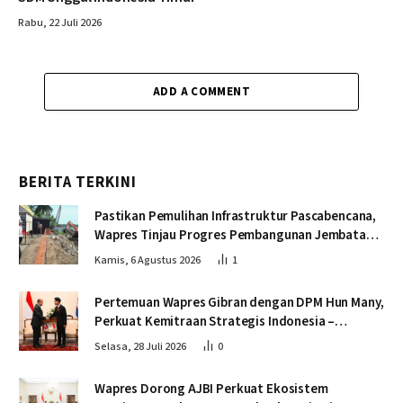
Rabu, 22 Juli 2026
ADD A COMMENT
BERITA TERKINI
Pastikan Pemulihan Infrastruktur Pascabencana,
Wapres Tinjau Progres Pembangunan Jembatan
Krueng Tingkeum Bireuen
Kamis, 6 Agustus 2026
1
Pertemuan Wapres Gibran dengan DPM Hun Many,
Perkuat Kemitraan Strategis Indonesia –
Kamboja
Selasa, 28 Juli 2026
0
Wapres Dorong AJBI Perkuat Ekosistem