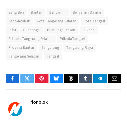
Bang Ben
Banten
Benyamin
Benyamin Davnie
Jabodetabek
Kota Tangerang Selatan
Kota Tangsel
Pilar
Pilar Saga
Pilar Saga Ichsan
Pilkada
Pilkada Tangerang Selatan
PilkadaTangsel
Provinsi Banten
Tangerang
Tangerang Raya
Tangerang Selatan
Tangsel
Facebook
Twitter
Pinterest
Bluesky
Threads
Tumblr
Telegram
Email
Nonblok