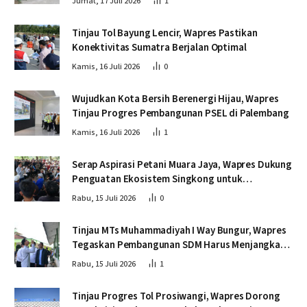
Jumat, 17 Juli 2026
1
Tinjau Tol Bayung Lencir, Wapres Pastikan
Konektivitas Sumatra Berjalan Optimal
Kamis, 16 Juli 2026
0
Wujudkan Kota Bersih Berenergi Hijau, Wapres
Tinjau Progres Pembangunan PSEL di Palembang
Kamis, 16 Juli 2026
1
Serap Aspirasi Petani Muara Jaya, Wapres Dukung
Penguatan Ekosistem Singkong untuk
Swasembada Pangan
Rabu, 15 Juli 2026
0
Tinjau MTs Muhammadiyah I Way Bungur, Wapres
Tegaskan Pembangunan SDM Harus Menjangkau
Seluruh Sekolah
Rabu, 15 Juli 2026
1
Tinjau Progres Tol Prosiwangi, Wapres Dorong