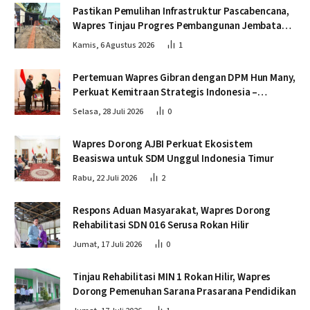
Pastikan Pemulihan Infrastruktur Pascabencana,
Wapres Tinjau Progres Pembangunan Jembatan
Krueng Tingkeum Bireuen
Kamis, 6 Agustus 2026
1
Pertemuan Wapres Gibran dengan DPM Hun Many,
Perkuat Kemitraan Strategis Indonesia –
Kamboja
Selasa, 28 Juli 2026
0
Wapres Dorong AJBI Perkuat Ekosistem
Beasiswa untuk SDM Unggul Indonesia Timur
Rabu, 22 Juli 2026
2
Respons Aduan Masyarakat, Wapres Dorong
Rehabilitasi SDN 016 Serusa Rokan Hilir
Jumat, 17 Juli 2026
0
Tinjau Rehabilitasi MIN 1 Rokan Hilir, Wapres
Dorong Pemenuhan Sarana Prasarana Pendidikan