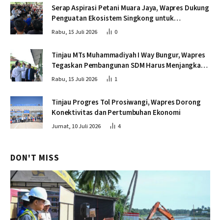
Serap Aspirasi Petani Muara Jaya, Wapres Dukung
Penguatan Ekosistem Singkong untuk
Swasembada Pangan
Rabu, 15 Juli 2026
0
Tinjau MTs Muhammadiyah I Way Bungur, Wapres
Tegaskan Pembangunan SDM Harus Menjangkau
Seluruh Sekolah
Rabu, 15 Juli 2026
1
Tinjau Progres Tol Prosiwangi, Wapres Dorong
Konektivitas dan Pertumbuhan Ekonomi
Jumat, 10 Juli 2026
4
DON'T MISS