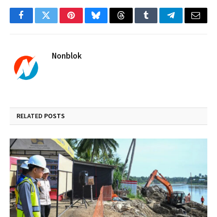
Facebook
Twitter
Pinterest
Bluesky
Threads
Tumblr
Telegram
Email
Nonblok
RELATED
POSTS