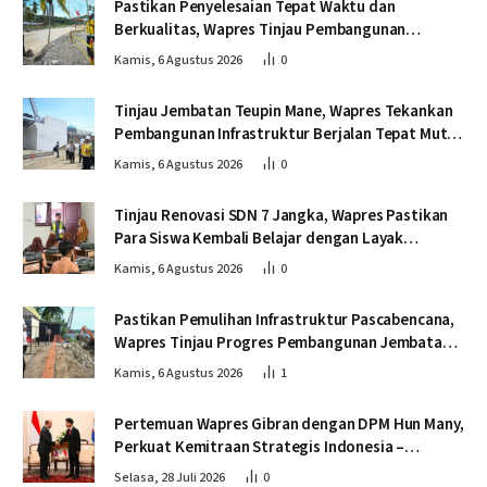
Pastikan Penyelesaian Tepat Waktu dan
Berkualitas, Wapres Tinjau Pembangunan
Jembatan Lumut
Kamis, 6 Agustus 2026
0
Tinjau Jembatan Teupin Mane, Wapres Tekankan
Pembangunan Infrastruktur Berjalan Tepat Mutu
dan Tepat Waktu
Kamis, 6 Agustus 2026
0
Tinjau Renovasi SDN 7 Jangka, Wapres Pastikan
Para Siswa Kembali Belajar dengan Layak
Pascabencana
Kamis, 6 Agustus 2026
0
Pastikan Pemulihan Infrastruktur Pascabencana,
Wapres Tinjau Progres Pembangunan Jembatan
Krueng Tingkeum Bireuen
Kamis, 6 Agustus 2026
1
Pertemuan Wapres Gibran dengan DPM Hun Many,
Perkuat Kemitraan Strategis Indonesia –
Kamboja
Selasa, 28 Juli 2026
0