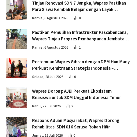
Tinjau Renovasi SDN 7 Jangka, Wapres Pastikan
Para Siswa Kembali Belajar dengan Layak
Pascabencana
Kamis, 6 Agustus 2026
0
Pastikan Pemulihan Infrastruktur Pascabencana,
Wapres Tinjau Progres Pembangunan Jembatan
Krueng Tingkeum Bireuen
Kamis, 6 Agustus 2026
1
Pertemuan Wapres Gibran dengan DPM Hun Many,
Perkuat Kemitraan Strategis Indonesia –
Kamboja
Selasa, 28 Juli 2026
0
Wapres Dorong AJBI Perkuat Ekosistem
Beasiswa untuk SDM Unggul Indonesia Timur
Rabu, 22 Juli 2026
2
Respons Aduan Masyarakat, Wapres Dorong
Rehabilitasi SDN 016 Serusa Rokan Hilir
Jumat, 17 Juli 2026
0