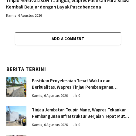
Tinjau Renovasi SDN 7 Jangka, Wapres Pastikan Para Siswa
Kembali Belajar dengan Layak Pascabencana
Kamis, 6 Agustus 2026
ADD A COMMENT
BERITA TERKINI
Pastikan Penyelesaian Tepat Waktu dan
Berkualitas, Wapres Tinjau Pembangunan
Jembatan Lumut
Kamis, 6 Agustus 2026
0
Tinjau Jembatan Teupin Mane, Wapres Tekankan
Pembangunan Infrastruktur Berjalan Tepat Mutu
dan Tepat Waktu
Kamis, 6 Agustus 2026
0