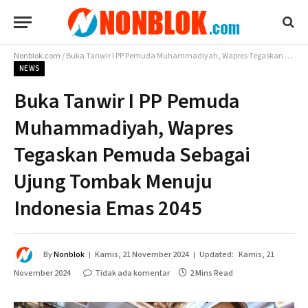
Nonblok.com
/
Buka Tanwir I PP Pemuda Muhammadiyah, Wapres Tegaskan Pemuda Sebagai Ujung Tombak Menuju Indonesia Emas 2045
NEWS
Buka Tanwir I PP Pemuda
Muhammadiyah, Wapres
Tegaskan Pemuda Sebagai
Ujung Tombak Menuju
Indonesia Emas 2045
By
Nonblok
Kamis, 21 November 2024
Updated:
Kamis, 21
November 2024
Tidak ada komentar
2 Mins Read