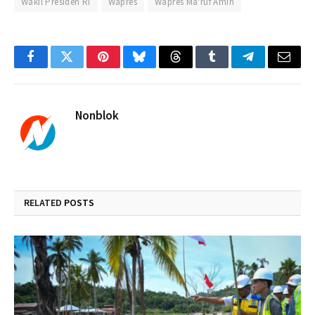
Wakil Presiden RI
Wapres
Wapres Ma'ruf Amin
Facebook
Twitter
Pinterest
Bluesky
Threads
Tumblr
Telegram
Email
Nonblok
RELATED
POSTS