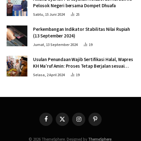
Pelosok Negeri bersama Dompet Dhuafa
Sabtu, 15 Juni 2024
25
Perkembangan Indikator Stabilitas Nilai Rupiah
(13 September 2024)
Jumat, 13 September 2024
19
Usulan Penundaan Wajib Sertifikasi Halal, Wapres
KH Ma’ruf Amin: Proses Tetap Berjalan sesuai
Penahapan
Selasa, 2 April 2024
19
Facebook
X
Instagram
Pinterest
(Twitter)
© 2026 ThemeSphere. Designed by
ThemeSphere
.