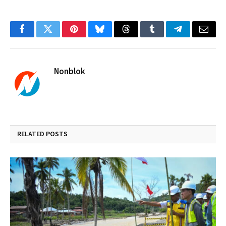
Facebook
Twitter
Pinterest
Bluesky
Threads
Tumblr
Telegram
Email
Nonblok
RELATED
POSTS