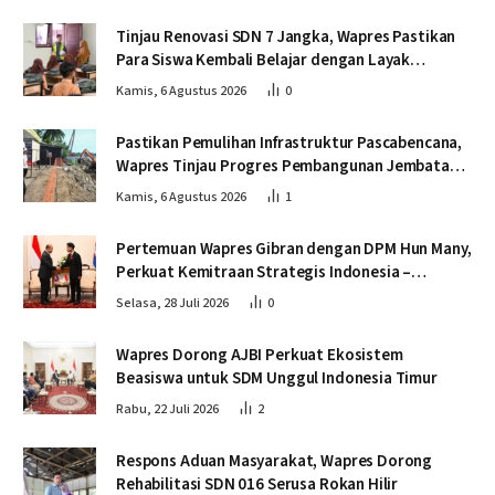
Tinjau Renovasi SDN 7 Jangka, Wapres Pastikan
Para Siswa Kembali Belajar dengan Layak
Pascabencana
Kamis, 6 Agustus 2026
0
Pastikan Pemulihan Infrastruktur Pascabencana,
Wapres Tinjau Progres Pembangunan Jembatan
Krueng Tingkeum Bireuen
Kamis, 6 Agustus 2026
1
Pertemuan Wapres Gibran dengan DPM Hun Many,
Perkuat Kemitraan Strategis Indonesia –
Kamboja
Selasa, 28 Juli 2026
0
Wapres Dorong AJBI Perkuat Ekosistem
Beasiswa untuk SDM Unggul Indonesia Timur
Rabu, 22 Juli 2026
2
Respons Aduan Masyarakat, Wapres Dorong
Rehabilitasi SDN 016 Serusa Rokan Hilir