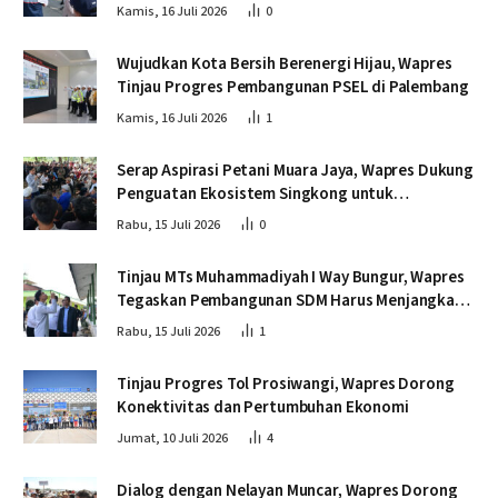
Kamis, 16 Juli 2026
0
Wujudkan Kota Bersih Berenergi Hijau, Wapres
Tinjau Progres Pembangunan PSEL di Palembang
Kamis, 16 Juli 2026
1
Serap Aspirasi Petani Muara Jaya, Wapres Dukung
Penguatan Ekosistem Singkong untuk
Swasembada Pangan
Rabu, 15 Juli 2026
0
Tinjau MTs Muhammadiyah I Way Bungur, Wapres
Tegaskan Pembangunan SDM Harus Menjangkau
Seluruh Sekolah
Rabu, 15 Juli 2026
1
Tinjau Progres Tol Prosiwangi, Wapres Dorong
Konektivitas dan Pertumbuhan Ekonomi
Jumat, 10 Juli 2026
4
Dialog dengan Nelayan Muncar, Wapres Dorong