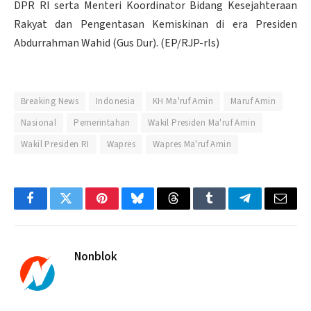
DPR RI serta Menteri Koordinator Bidang Kesejahteraan
Rakyat dan Pengentasan Kemiskinan di era Presiden
Abdurrahman Wahid (Gus Dur). (EP/RJP-rls)
Breaking News
Indonesia
KH Ma'ruf Amin
Maruf Amin
Nasional
Pemerintahan
Wakil Presiden Ma'ruf Amin
Wakil Presiden RI
Wapres
Wapres Ma'ruf Amin
Facebook
Twitter
Pinterest
Bluesky
Threads
Tumblr
Telegram
Email
Nonblok