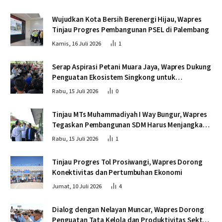
Wujudkan Kota Bersih Berenergi Hijau, Wapres
Tinjau Progres Pembangunan PSEL di Palembang
Kamis, 16 Juli 2026
1
Serap Aspirasi Petani Muara Jaya, Wapres Dukung
Penguatan Ekosistem Singkong untuk
Swasembada Pangan
Rabu, 15 Juli 2026
0
Tinjau MTs Muhammadiyah I Way Bungur, Wapres
Tegaskan Pembangunan SDM Harus Menjangkau
Seluruh Sekolah
Rabu, 15 Juli 2026
1
Tinjau Progres Tol Prosiwangi, Wapres Dorong
Konektivitas dan Pertumbuhan Ekonomi
Jumat, 10 Juli 2026
4
Dialog dengan Nelayan Muncar, Wapres Dorong
Penguatan Tata Kelola dan Produktivitas Sektor