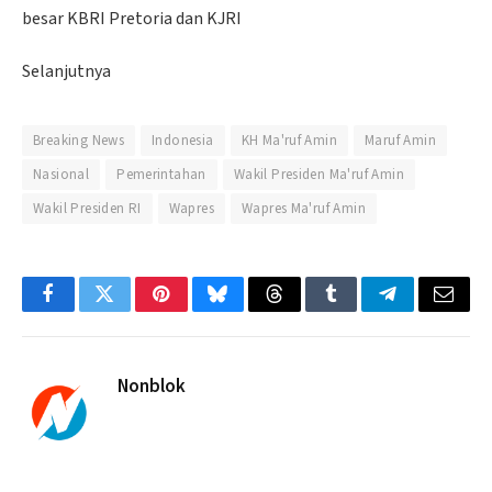
besar KBRI Pretoria dan KJRI
Selanjutnya
Breaking News
Indonesia
KH Ma'ruf Amin
Maruf Amin
Nasional
Pemerintahan
Wakil Presiden Ma'ruf Amin
Wakil Presiden RI
Wapres
Wapres Ma'ruf Amin
Facebook
Twitter
Pinterest
Bluesky
Threads
Tumblr
Telegram
Email
Nonblok