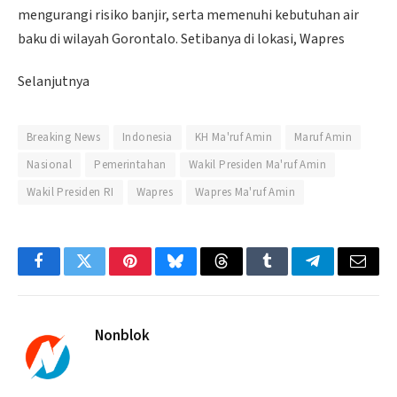
mengurangi risiko banjir, serta memenuhi kebutuhan air
baku di wilayah Gorontalo. Setibanya di lokasi, Wapres
Selanjutnya
Breaking News
Indonesia
KH Ma'ruf Amin
Maruf Amin
Nasional
Pemerintahan
Wakil Presiden Ma'ruf Amin
Wakil Presiden RI
Wapres
Wapres Ma'ruf Amin
Facebook
Twitter
Pinterest
Bluesky
Threads
Tumblr
Telegram
Email
Nonblok