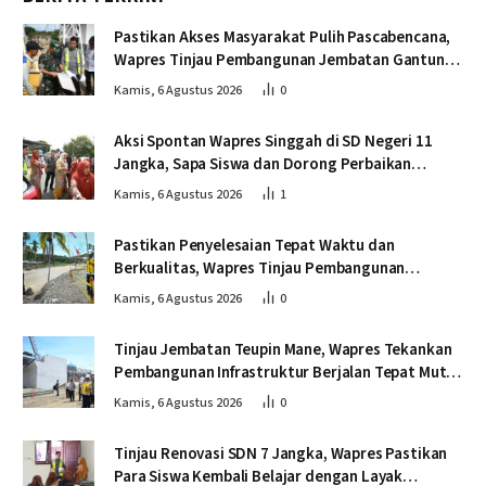
Pastikan Akses Masyarakat Pulih Pascabencana,
Wapres Tinjau Pembangunan Jembatan Gantung
Kendawi
Kamis, 6 Agustus 2026
0
Aksi Spontan Wapres Singgah di SD Negeri 11
Jangka, Sapa Siswa dan Dorong Perbaikan
Sekolah
Kamis, 6 Agustus 2026
1
Pastikan Penyelesaian Tepat Waktu dan
Berkualitas, Wapres Tinjau Pembangunan
Jembatan Lumut
Kamis, 6 Agustus 2026
0
Tinjau Jembatan Teupin Mane, Wapres Tekankan
Pembangunan Infrastruktur Berjalan Tepat Mutu
dan Tepat Waktu
Kamis, 6 Agustus 2026
0
Tinjau Renovasi SDN 7 Jangka, Wapres Pastikan
Para Siswa Kembali Belajar dengan Layak