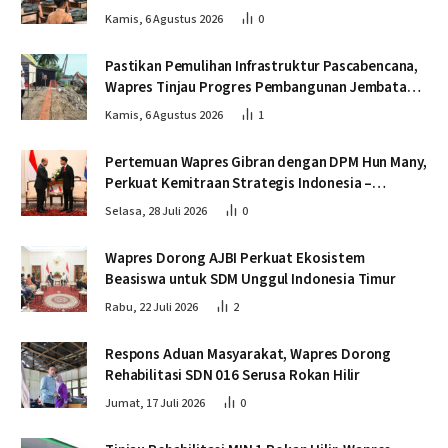
Pascabencana
Kamis, 6 Agustus 2026
0
Pastikan Pemulihan Infrastruktur Pascabencana,
Wapres Tinjau Progres Pembangunan Jembatan
Krueng Tingkeum Bireuen
Kamis, 6 Agustus 2026
1
Pertemuan Wapres Gibran dengan DPM Hun Many,
Perkuat Kemitraan Strategis Indonesia –
Kamboja
Selasa, 28 Juli 2026
0
Wapres Dorong AJBI Perkuat Ekosistem
Beasiswa untuk SDM Unggul Indonesia Timur
Rabu, 22 Juli 2026
2
Respons Aduan Masyarakat, Wapres Dorong
Rehabilitasi SDN 016 Serusa Rokan Hilir
Jumat, 17 Juli 2026
0