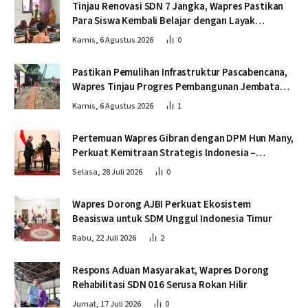
Tinjau Renovasi SDN 7 Jangka, Wapres Pastikan
Para Siswa Kembali Belajar dengan Layak
Pascabencana
Kamis, 6 Agustus 2026
0
Pastikan Pemulihan Infrastruktur Pascabencana,
Wapres Tinjau Progres Pembangunan Jembatan
Krueng Tingkeum Bireuen
Kamis, 6 Agustus 2026
1
Pertemuan Wapres Gibran dengan DPM Hun Many,
Perkuat Kemitraan Strategis Indonesia –
Kamboja
Selasa, 28 Juli 2026
0
Wapres Dorong AJBI Perkuat Ekosistem
Beasiswa untuk SDM Unggul Indonesia Timur
Rabu, 22 Juli 2026
2
Respons Aduan Masyarakat, Wapres Dorong
Rehabilitasi SDN 016 Serusa Rokan Hilir
Jumat, 17 Juli 2026
0