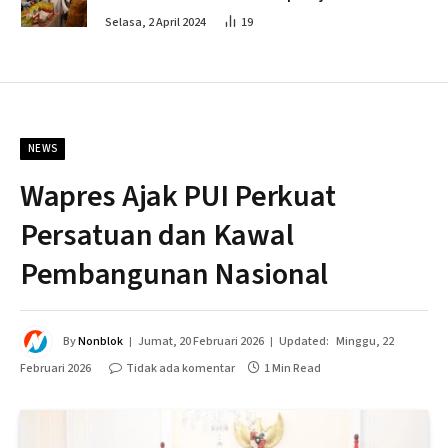
Penahapan
Selasa, 2 April 2024
19
NEWS
Wapres Ajak PUI Perkuat
Persatuan dan Kawal
Pembangunan Nasional
By
Nonblok
Jumat, 20 Februari 2026
Updated:
Minggu, 22
Februari 2026
Tidak ada komentar
1 Min Read