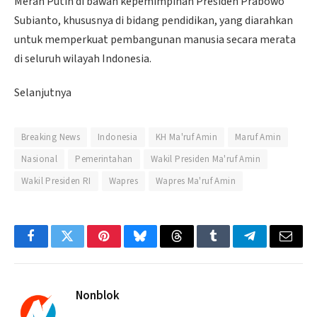
Merah Putih di bawah kepemimpinan Presiden Prabowo
Subianto, khususnya di bidang pendidikan, yang diarahkan
untuk memperkuat pembangunan manusia secara merata
di seluruh wilayah Indonesia.
Selanjutnya
Breaking News
Indonesia
KH Ma'ruf Amin
Maruf Amin
Nasional
Pemerintahan
Wakil Presiden Ma'ruf Amin
Wakil Presiden RI
Wapres
Wapres Ma'ruf Amin
Facebook
Twitter
Pinterest
Bluesky
Threads
Tumblr
Telegram
Email
Nonblok