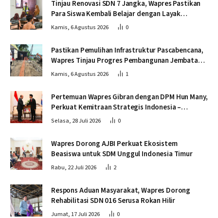
Tinjau Renovasi SDN 7 Jangka, Wapres Pastikan
Para Siswa Kembali Belajar dengan Layak
Pascabencana
Kamis, 6 Agustus 2026
0
Pastikan Pemulihan Infrastruktur Pascabencana,
Wapres Tinjau Progres Pembangunan Jembatan
Krueng Tingkeum Bireuen
Kamis, 6 Agustus 2026
1
Pertemuan Wapres Gibran dengan DPM Hun Many,
Perkuat Kemitraan Strategis Indonesia –
Kamboja
Selasa, 28 Juli 2026
0
Wapres Dorong AJBI Perkuat Ekosistem
Beasiswa untuk SDM Unggul Indonesia Timur
Rabu, 22 Juli 2026
2
Respons Aduan Masyarakat, Wapres Dorong
Rehabilitasi SDN 016 Serusa Rokan Hilir
Jumat, 17 Juli 2026
0