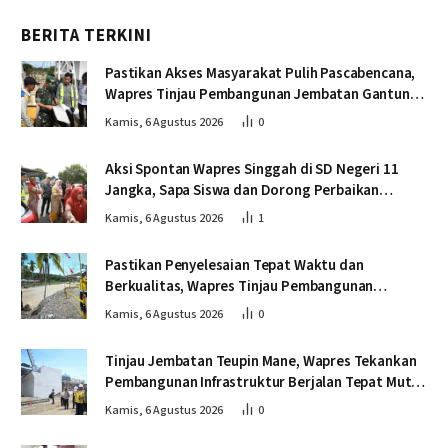
BERITA TERKINI
Pastikan Akses Masyarakat Pulih Pascabencana,
Wapres Tinjau Pembangunan Jembatan Gantung
Kendawi
Kamis, 6 Agustus 2026
0
Aksi Spontan Wapres Singgah di SD Negeri 11
Jangka, Sapa Siswa dan Dorong Perbaikan
Sekolah
Kamis, 6 Agustus 2026
1
Pastikan Penyelesaian Tepat Waktu dan
Berkualitas, Wapres Tinjau Pembangunan
Jembatan Lumut
Kamis, 6 Agustus 2026
0
Tinjau Jembatan Teupin Mane, Wapres Tekankan
Pembangunan Infrastruktur Berjalan Tepat Mutu
dan Tepat Waktu
Kamis, 6 Agustus 2026
0