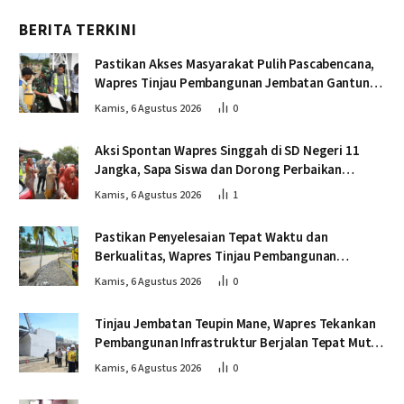
BERITA TERKINI
Pastikan Akses Masyarakat Pulih Pascabencana,
Wapres Tinjau Pembangunan Jembatan Gantung
Kendawi
Kamis, 6 Agustus 2026
0
Aksi Spontan Wapres Singgah di SD Negeri 11
Jangka, Sapa Siswa dan Dorong Perbaikan
Sekolah
Kamis, 6 Agustus 2026
1
Pastikan Penyelesaian Tepat Waktu dan
Berkualitas, Wapres Tinjau Pembangunan
Jembatan Lumut
Kamis, 6 Agustus 2026
0
Tinjau Jembatan Teupin Mane, Wapres Tekankan
Pembangunan Infrastruktur Berjalan Tepat Mutu
dan Tepat Waktu
Kamis, 6 Agustus 2026
0