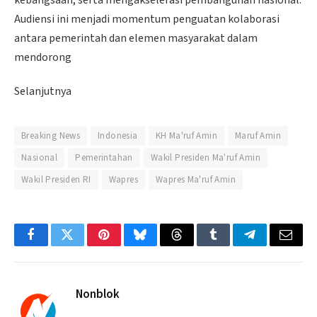
kebangsaan, serta mengakselerasi pembangunan nasional.
Audiensi ini menjadi momentum penguatan kolaborasi
antara pemerintah dan elemen masyarakat dalam
mendorong
Selanjutnya
Breaking News
Indonesia
KH Ma'ruf Amin
Maruf Amin
Nasional
Pemerintahan
Wakil Presiden Ma'ruf Amin
Wakil Presiden RI
Wapres
Wapres Ma'ruf Amin
Facebook
Twitter
Pinterest
Bluesky
Threads
Tumblr
Telegram
Email
Nonblok