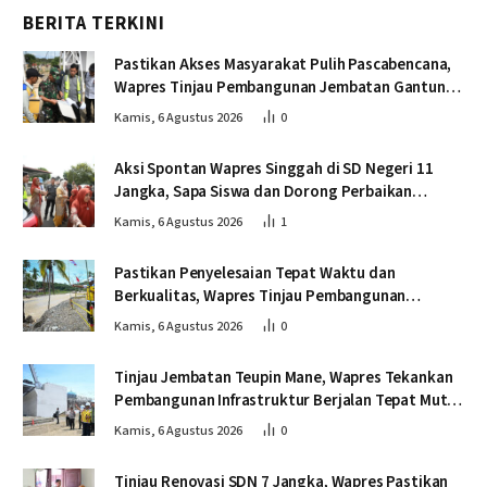
BERITA TERKINI
Pastikan Akses Masyarakat Pulih Pascabencana,
Wapres Tinjau Pembangunan Jembatan Gantung
Kendawi
Kamis, 6 Agustus 2026
0
Aksi Spontan Wapres Singgah di SD Negeri 11
Jangka, Sapa Siswa dan Dorong Perbaikan
Sekolah
Kamis, 6 Agustus 2026
1
Pastikan Penyelesaian Tepat Waktu dan
Berkualitas, Wapres Tinjau Pembangunan
Jembatan Lumut
Kamis, 6 Agustus 2026
0
Tinjau Jembatan Teupin Mane, Wapres Tekankan
Pembangunan Infrastruktur Berjalan Tepat Mutu
dan Tepat Waktu
Kamis, 6 Agustus 2026
0
Tinjau Renovasi SDN 7 Jangka, Wapres Pastikan