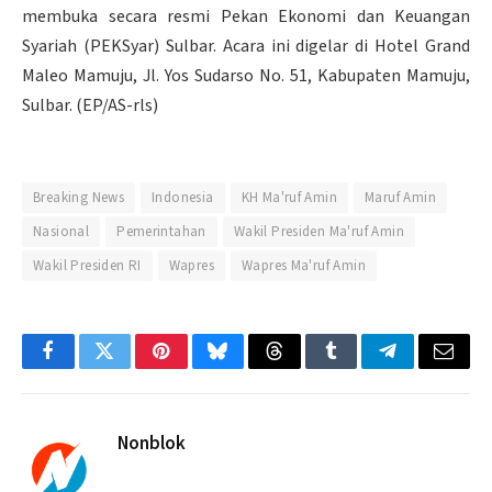
membuka secara resmi Pekan Ekonomi dan Keuangan
Syariah (PEKSyar) Sulbar. Acara ini digelar di Hotel Grand
Maleo Mamuju, Jl. Yos Sudarso No. 51, Kabupaten Mamuju,
Sulbar. (EP/AS-rls)
Breaking News
Indonesia
KH Ma'ruf Amin
Maruf Amin
Nasional
Pemerintahan
Wakil Presiden Ma'ruf Amin
Wakil Presiden RI
Wapres
Wapres Ma'ruf Amin
Facebook
Twitter
Pinterest
Bluesky
Threads
Tumblr
Telegram
Email
Nonblok