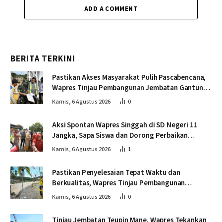
ADD A COMMENT
BERITA TERKINI
Pastikan Akses Masyarakat Pulih Pascabencana,
Wapres Tinjau Pembangunan Jembatan Gantung
Kendawi
Kamis, 6 Agustus 2026
0
Aksi Spontan Wapres Singgah di SD Negeri 11
Jangka, Sapa Siswa dan Dorong Perbaikan
Sekolah
Kamis, 6 Agustus 2026
1
Pastikan Penyelesaian Tepat Waktu dan
Berkualitas, Wapres Tinjau Pembangunan
Jembatan Lumut
Kamis, 6 Agustus 2026
0
Tinjau Jembatan Teupin Mane, Wapres Tekankan