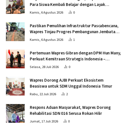
Para Siswa Kembali Belajar dengan Layak
Pascabencana
Kamis, 6 Agustus 2026
0
Pastikan Pemulihan Infrastruktur Pascabencana,
Wapres Tinjau Progres Pembangunan Jembatan
Krueng Tingkeum Bireuen
Kamis, 6 Agustus 2026
1
Pertemuan Wapres Gibran dengan DPM Hun Many,
Perkuat Kemitraan Strategis Indonesia –
Kamboja
Selasa, 28 Juli 2026
0
Wapres Dorong AJBI Perkuat Ekosistem
Beasiswa untuk SDM Unggul Indonesia Timur
Rabu, 22 Juli 2026
2
Respons Aduan Masyarakat, Wapres Dorong
Rehabilitasi SDN 016 Serusa Rokan Hilir
Jumat, 17 Juli 2026
0