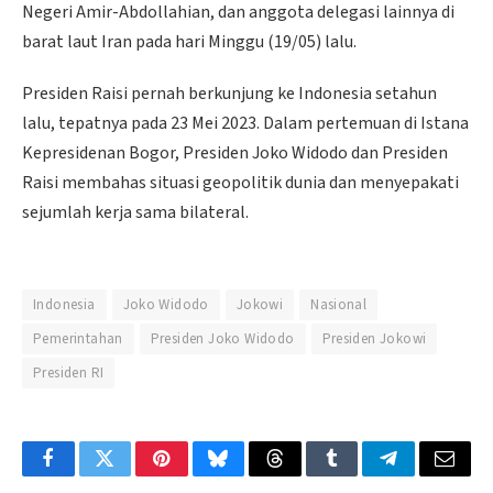
Negeri Amir-Abdollahian, dan anggota delegasi lainnya di
barat laut Iran pada hari Minggu (19/05) lalu.
Presiden Raisi pernah berkunjung ke Indonesia setahun
lalu, tepatnya pada 23 Mei 2023. Dalam pertemuan di Istana
Kepresidenan Bogor, Presiden Joko Widodo dan Presiden
Raisi membahas situasi geopolitik dunia dan menyepakati
sejumlah kerja sama bilateral.
Indonesia
Joko Widodo
Jokowi
Nasional
Pemerintahan
Presiden Joko Widodo
Presiden Jokowi
Presiden RI
Facebook
Twitter
Pinterest
Bluesky
Threads
Tumblr
Telegram
Email