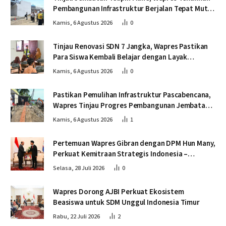
Pembangunan Infrastruktur Berjalan Tepat Mutu
dan Tepat Waktu
Kamis, 6 Agustus 2026
0
Tinjau Renovasi SDN 7 Jangka, Wapres Pastikan
Para Siswa Kembali Belajar dengan Layak
Pascabencana
Kamis, 6 Agustus 2026
0
Pastikan Pemulihan Infrastruktur Pascabencana,
Wapres Tinjau Progres Pembangunan Jembatan
Krueng Tingkeum Bireuen
Kamis, 6 Agustus 2026
1
Pertemuan Wapres Gibran dengan DPM Hun Many,
Perkuat Kemitraan Strategis Indonesia –
Kamboja
Selasa, 28 Juli 2026
0
Wapres Dorong AJBI Perkuat Ekosistem
Beasiswa untuk SDM Unggul Indonesia Timur
Rabu, 22 Juli 2026
2