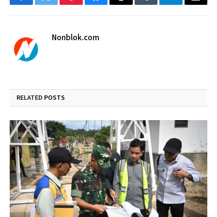
Facebook
Twitter
Pinterest
Bluesky
Threads
Tumblr
Telegram
Email
Nonblok.com
RELATED
POSTS