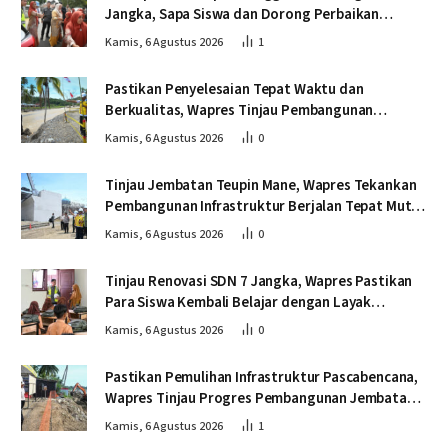
Jangka, Sapa Siswa dan Dorong Perbaikan
Sekolah
Kamis, 6 Agustus 2026
1
Pastikan Penyelesaian Tepat Waktu dan
Berkualitas, Wapres Tinjau Pembangunan
Jembatan Lumut
Kamis, 6 Agustus 2026
0
Tinjau Jembatan Teupin Mane, Wapres Tekankan
Pembangunan Infrastruktur Berjalan Tepat Mutu
dan Tepat Waktu
Kamis, 6 Agustus 2026
0
Tinjau Renovasi SDN 7 Jangka, Wapres Pastikan
Para Siswa Kembali Belajar dengan Layak
Pascabencana
Kamis, 6 Agustus 2026
0
Pastikan Pemulihan Infrastruktur Pascabencana,
Wapres Tinjau Progres Pembangunan Jembatan
Krueng Tingkeum Bireuen
Kamis, 6 Agustus 2026
1