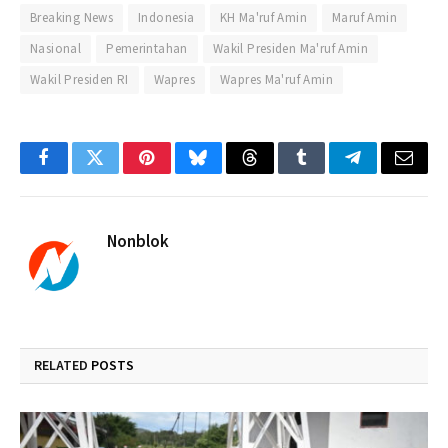
Breaking News
Indonesia
KH Ma'ruf Amin
Maruf Amin
Nasional
Pemerintahan
Wakil Presiden Ma'ruf Amin
Wakil Presiden RI
Wapres
Wapres Ma'ruf Amin
Facebook
Twitter
Pinterest
Bluesky
Threads
Tumblr
Telegram
Email
Nonblok
RELATED
POSTS