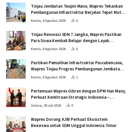
Tinjau Jembatan Teupin Mane, Wapres Tekankan
Pembangunan Infrastruktur Berjalan Tepat Mutu
dan Tepat Waktu
Kamis, 6 Agustus 2026
0
Tinjau Renovasi SDN 7 Jangka, Wapres Pastikan
Para Siswa Kembali Belajar dengan Layak
Pascabencana
Kamis, 6 Agustus 2026
0
Pastikan Pemulihan Infrastruktur Pascabencana,
Wapres Tinjau Progres Pembangunan Jembatan
Krueng Tingkeum Bireuen
Kamis, 6 Agustus 2026
1
Pertemuan Wapres Gibran dengan DPM Hun Many,
Perkuat Kemitraan Strategis Indonesia –
Kamboja
Selasa, 28 Juli 2026
0
Wapres Dorong AJBI Perkuat Ekosistem
Beasiswa untuk SDM Unggul Indonesia Timur