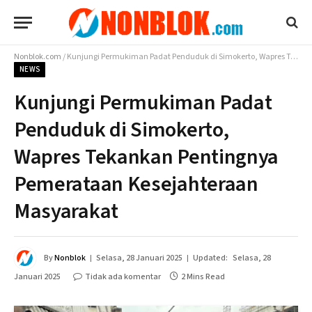
Nonblok.com
/
Kunjungi Permukiman Padat Penduduk di Simokerto, Wapres Tekankan Pentingnya Pemerataan Kesejahteraan Masyarakat
NEWS
Kunjungi Permukiman Padat
Penduduk di Simokerto,
Wapres Tekankan Pentingnya
Pemerataan Kesejahteraan
Masyarakat
By
Nonblok
Selasa, 28 Januari 2025
Updated:
Selasa, 28
Januari 2025
Tidak ada komentar
2 Mins Read