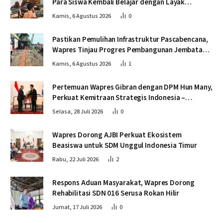
Para Siswa Kembali Belajar dengan Layak
Pascabencana
Kamis, 6 Agustus 2026
0
Pastikan Pemulihan Infrastruktur Pascabencana,
Wapres Tinjau Progres Pembangunan Jembatan
Krueng Tingkeum Bireuen
Kamis, 6 Agustus 2026
1
Pertemuan Wapres Gibran dengan DPM Hun Many,
Perkuat Kemitraan Strategis Indonesia –
Kamboja
Selasa, 28 Juli 2026
0
Wapres Dorong AJBI Perkuat Ekosistem
Beasiswa untuk SDM Unggul Indonesia Timur
Rabu, 22 Juli 2026
2
Respons Aduan Masyarakat, Wapres Dorong
Rehabilitasi SDN 016 Serusa Rokan Hilir
Jumat, 17 Juli 2026
0