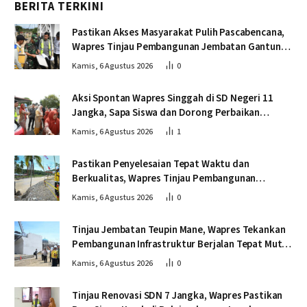
BERITA TERKINI
Pastikan Akses Masyarakat Pulih Pascabencana,
Wapres Tinjau Pembangunan Jembatan Gantung
Kendawi
Kamis, 6 Agustus 2026
0
Aksi Spontan Wapres Singgah di SD Negeri 11
Jangka, Sapa Siswa dan Dorong Perbaikan
Sekolah
Kamis, 6 Agustus 2026
1
Pastikan Penyelesaian Tepat Waktu dan
Berkualitas, Wapres Tinjau Pembangunan
Jembatan Lumut
Kamis, 6 Agustus 2026
0
Tinjau Jembatan Teupin Mane, Wapres Tekankan
Pembangunan Infrastruktur Berjalan Tepat Mutu
dan Tepat Waktu
Kamis, 6 Agustus 2026
0
Tinjau Renovasi SDN 7 Jangka, Wapres Pastikan