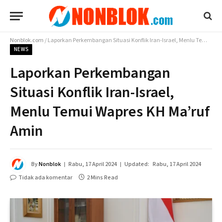
Nonblok.com
/
Laporkan Perkembangan Situasi Konflik Iran-Israel, Menlu Temui Wapres KH Ma’ruf Amin
NEWS
Laporkan Perkembangan
Situasi Konflik Iran-Israel,
Menlu Temui Wapres KH Ma’ruf
Amin
By
Nonblok
Rabu, 17 April 2024
Updated:
Rabu, 17 April 2024
Tidak ada komentar
2 Mins Read