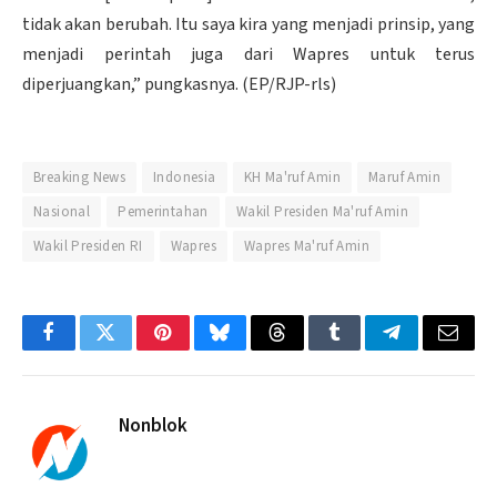
tidak akan berubah. Itu saya kira yang menjadi prinsip, yang
menjadi perintah juga dari Wapres untuk terus
diperjuangkan,” pungkasnya. (EP/RJP-rls)
Breaking News
Indonesia
KH Ma'ruf Amin
Maruf Amin
Nasional
Pemerintahan
Wakil Presiden Ma'ruf Amin
Wakil Presiden RI
Wapres
Wapres Ma'ruf Amin
Facebook
Twitter
Pinterest
Bluesky
Threads
Tumblr
Telegram
Email
Nonblok