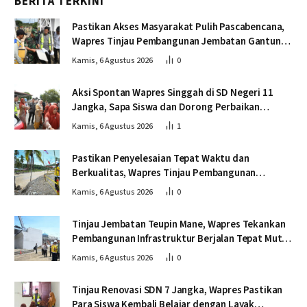
BERITA TERKINI
Pastikan Akses Masyarakat Pulih Pascabencana,
Wapres Tinjau Pembangunan Jembatan Gantung
Kendawi
Kamis, 6 Agustus 2026
0
Aksi Spontan Wapres Singgah di SD Negeri 11
Jangka, Sapa Siswa dan Dorong Perbaikan
Sekolah
Kamis, 6 Agustus 2026
1
Pastikan Penyelesaian Tepat Waktu dan
Berkualitas, Wapres Tinjau Pembangunan
Jembatan Lumut
Kamis, 6 Agustus 2026
0
Tinjau Jembatan Teupin Mane, Wapres Tekankan
Pembangunan Infrastruktur Berjalan Tepat Mutu
dan Tepat Waktu
Kamis, 6 Agustus 2026
0
Tinjau Renovasi SDN 7 Jangka, Wapres Pastikan
Para Siswa Kembali Belajar dengan Layak