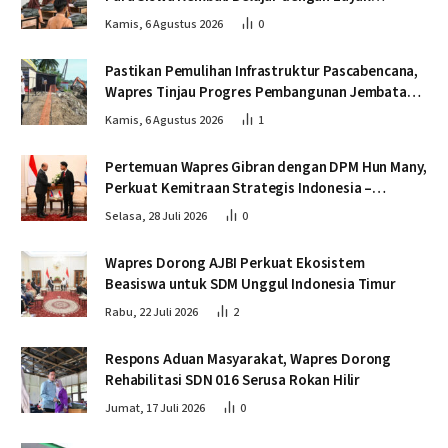
Pascabencana
Kamis, 6 Agustus 2026
0
Pastikan Pemulihan Infrastruktur Pascabencana,
Wapres Tinjau Progres Pembangunan Jembatan
Krueng Tingkeum Bireuen
Kamis, 6 Agustus 2026
1
Pertemuan Wapres Gibran dengan DPM Hun Many,
Perkuat Kemitraan Strategis Indonesia –
Kamboja
Selasa, 28 Juli 2026
0
Wapres Dorong AJBI Perkuat Ekosistem
Beasiswa untuk SDM Unggul Indonesia Timur
Rabu, 22 Juli 2026
2
Respons Aduan Masyarakat, Wapres Dorong
Rehabilitasi SDN 016 Serusa Rokan Hilir
Jumat, 17 Juli 2026
0