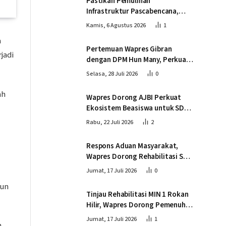
Pastikan Pemulihan
Infrastruktur Pascabencana,
Wapres Tinjau Progres
Kamis, 6 Agustus 2026
1
Pembangunan Jembatan Krueng
a
Tingkeum Bireuen
Pertemuan Wapres Gibran
jadi
dengan DPM Hun Many, Perkuat
Kemitraan Strategis Indonesia –
Selasa, 28 Juli 2026
0
Kamboja
ah
Wapres Dorong AJBI Perkuat
Ekosistem Beasiswa untuk SDM
Unggul Indonesia Timur
Rabu, 22 Juli 2026
2
Respons Aduan Masyarakat,
Wapres Dorong Rehabilitasi SDN
016 Serusa Rokan Hilir
Jumat, 17 Juli 2026
0
pun
Tinjau Rehabilitasi MIN 1 Rokan
Hilir, Wapres Dorong Pemenuhan
Sarana Prasarana Pendidikan
Jumat, 17 Juli 2026
1
n