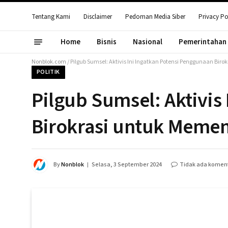
Tentang Kami
Disclaimer
Pedoman Media Siber
Privacy Po
Home
Bisnis
Nasional
Pemerintahan
Nonblok.com
/
Pilgub Sumsel: Aktivis Ini Ingatkan Potensi Penggunaan Bi
POLITIK
Pilgub Sumsel: Aktivis
Birokrasi untuk Memen
By
Nonblok
Selasa, 3 September 2024
Tidak ada komen