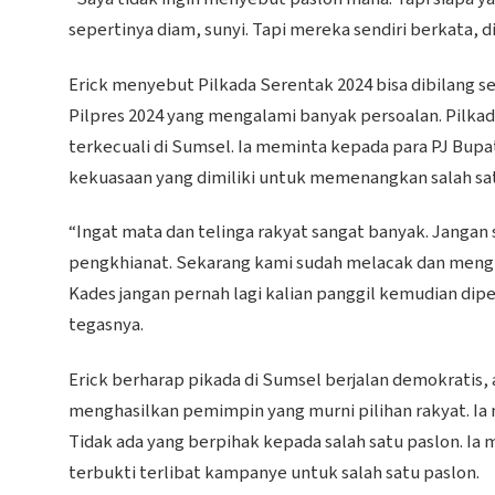
sepertinya diam, sunyi. Tapi mereka sendiri berkata, 
Erick menyebut Pilkada Serentak 2024 bisa dibilan
Pilpres 2024 yang mengalami banyak persoalan. Pilkada 
terkecuali di Sumsel. Ia meminta kepada para PJ Bup
kekuasaan yang dimiliki untuk memenangkan salah sat
“Ingat mata dan telinga rakyat sangat banyak. Jangan
pengkhianat. Sekarang kami sudah melacak dan mengu
Kades jangan pernah lagi kalian panggil kemudian di
tegasnya.
Erick berharap pikada di Sumsel berjalan demokratis, 
menghasilkan pemimpin yang murni pilihan rakyat. Ia m
Tidak ada yang berpihak kepada salah satu paslon. Ia
terbukti terlibat kampanye untuk salah satu paslon.