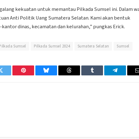
ggalang kekuatan untuk memantau Pilkada Sumsel ini. Dalam w
uan Anti Politik Uang Sumatera Selatan. Kami akan bentuk
-kantor dinas, kecamatan dan kelurahan,” pungkas Erick.
Pilkada Sumsel
Pilkada Sumsel 2024
Sumatera Selatan
Sumsel
Twitter
Pinterest
Bluesky
Threads
Tumblr
Telegram