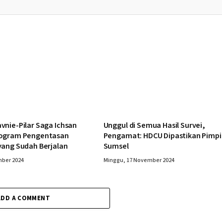
nie-Pilar Saga Ichsan
Unggul di Semua Hasil Survei,
rogram Pengentasan
Pengamat: HDCU Dipastikan Pimpi
yang Sudah Berjalan
Sumsel
mber 2024
Minggu, 17 November 2024
ADD A COMMENT