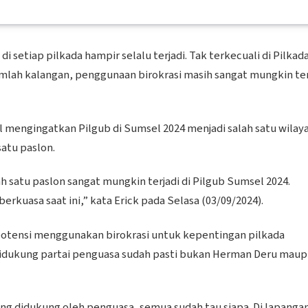
i setiap pilkada hampir selalu terjadi. Tak terkecuali di Pilkad
jumlah kalangan, penggunaan birokrasi masih sangat mungkin ter
al mengingatkan Pilgub di Sumsel 2024 menjadi salah satu wilay
atu paslon.
 satu paslon sangat mungkin terjadi di Pilgub Sumsel 2024.
rkuasa saat ini,” kata Erick pada Selasa (03/09/2024).
rpotensi menggunakan birokrasi untuk kepentingan pilkada
didukung partai penguasa sudah pasti bukan Herman Deru mau
ang didukung oleh penguasa, semua sudah tau siapa. Di lapanga