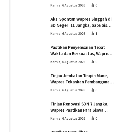
Pembangunan Jembatan
Kamis, 6 Agustus 2026
0
Gantung Kendawi
Aksi Spontan Wapres Singgah di
SD Negeri 11 Jangka, Sapa Siswa
dan Dorong Perbaikan Sekolah
Kamis, 6 Agustus 2026
1
Pastikan Penyelesaian Tepat
Waktu dan Berkualitas, Wapres
Tinjau Pembangunan Jembatan
Kamis, 6 Agustus 2026
0
Lumut
Tinjau Jembatan Teupin Mane,
Wapres Tekankan Pembangunan
Infrastruktur Berjalan Tepat
Kamis, 6 Agustus 2026
0
Mutu dan Tepat Waktu
Tinjau Renovasi SDN 7 Jangka,
Wapres Pastikan Para Siswa
Kembali Belajar dengan Layak
Kamis, 6 Agustus 2026
0
Pascabencana