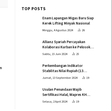
TOP POSTS
Enam Lapangan Migas Baru Siap
Kerek Lifting Minyak Nasional
Minggu, 4 Agustus 2024
26
Allianz Syariah Percayakan
Kolaborasi Kurban ke Pelosok
Negeri bersama Dompet Dhuafa
Sabtu, 15 Juni 2024
25
Perkembangan Indikator
n
Stabilitas Nilai Rupiah (13
September 2024)
Jumat, 13 September 2024
19
Usulan Penundaan Wajib
Sertifikasi Halal, Wapres KH
Ma’ruf Amin: Proses Tetap
Selasa, 2 April 2024
19
Berjalan sesuai Penahapan