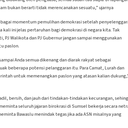
diam bukan berarti tidak merencanakan sesuatu,” ujarnya
g sebagai momentum pemulihan demokrasi setelah penyelenggar
kali ini jelas pertaruhan bagi demokrasi di negara kita. Tak
ati, PJ Walikota dan PJ Gubernur jangan sampai menggunakan
u paslon.
 sampai Anda semua dikenang dan diarak rakyat sebagai
ak beberapa potensi pelanggaran itu. Para Camat, Lurah dan
perintah untuk memenangkan paslon yang atasan kalian dukung,
adil, bersih, dan jauh dari tindakan-tindakan kecurangan, sehin
eminta seluruh jajaran birokrasi di Sumsel bekerja secara netra
 meminta Bawaslu menindak tegas jika ada ASN misalnya yang