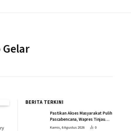
 Gelar
BERITA TERKINI
Pastikan Akses Masyarakat Pulih
Pascabencana, Wapres Tinjau
Pembangunan Jembatan
ry
Kamis, 6 Agustus 2026
0