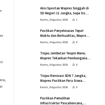
Gantung Kendawi
Aksi Spontan Wapres Singgah di
n
SD Negeri 11 Jangka, Sapa Siswa
dan Dorong Perbaikan Sekolah
Kamis, 6 Agustus 2026
1
Pastikan Penyelesaian Tepat
an
Waktu dan Berkualitas, Wapres
Tinjau Pembangunan Jembatan
Kamis, 6 Agustus 2026
0
Lumut
Tinjau Jembatan Teupin Mane,
Wapres Tekankan Pembangunan
si
Infrastruktur Berjalan Tepat
Kamis, 6 Agustus 2026
0
Mutu dan Tepat Waktu
Tinjau Renovasi SDN 7 Jangka,
ara,
Wapres Pastikan Para Siswa
Kembali Belajar dengan Layak
ar
Kamis, 6 Agustus 2026
0
Pascabencana
Pastikan Pemulihan
Infrastruktur Pascabencana,