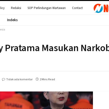
licy
Redaksi
SOP Perlindungan Wartawan
Contact
Indeks
esia
edy Pratama Masukan Narko
Tidak ada komentar
2 Mins Read