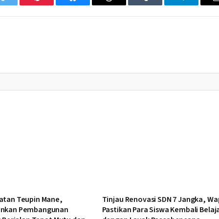
Twitter
Pinterest
Bluesky
Threads
Tumblr
Telegram
atan Teupin Mane,
Tinjau Renovasi SDN 7 Jangka, Wa
ankan Pembangunan
Pastikan Para Siswa Kembali Belaj