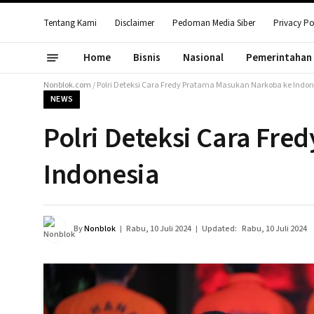
Tentang Kami
Disclaimer
Pedoman Media Siber
Privacy Po
Home
Bisnis
Nasional
Pemerintahan
Nonblok.com
/
Polri Deteksi Cara Fredy Pratama Masukan Narkoba ke Indon
NEWS
Polri Deteksi Cara Fr
Indonesia
By
Nonblok
Rabu, 10 Juli 2024
Updated:
Rabu, 10 Juli 2024