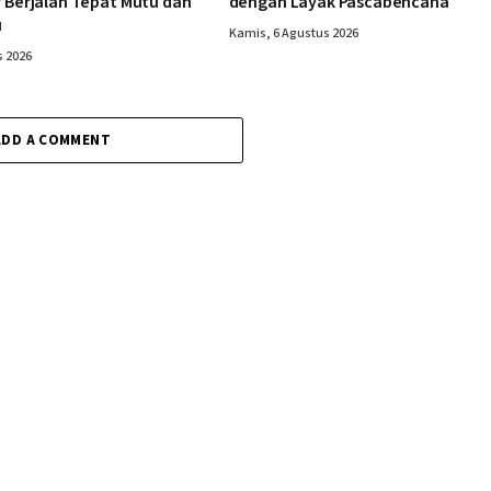
r Berjalan Tepat Mutu dan
dengan Layak Pascabencana
u
Kamis, 6 Agustus 2026
s 2026
ADD A COMMENT