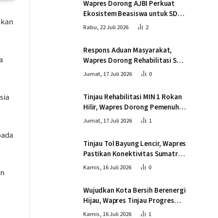
Wapres Dorong AJBI Perkuat
Ekosistem Beasiswa untuk SDM
pkan
Unggul Indonesia Timur
Rabu, 22 Juli 2026
2
Respons Aduan Masyarakat,
a
Wapres Dorong Rehabilitasi SDN
016 Serusa Rokan Hilir
Jumat, 17 Juli 2026
0
sia
Tinjau Rehabilitasi MIN 1 Rokan
Hilir, Wapres Dorong Pemenuhan
Sarana Prasarana Pendidikan
Jumat, 17 Juli 2026
1
pada
Tinjau Tol Bayung Lencir, Wapres
Pastikan Konektivitas Sumatra
Berjalan Optimal
Kamis, 16 Juli 2026
0
an
Wujudkan Kota Bersih Berenergi
Hijau, Wapres Tinjau Progres
Pembangunan PSEL di
Kamis, 16 Juli 2026
1