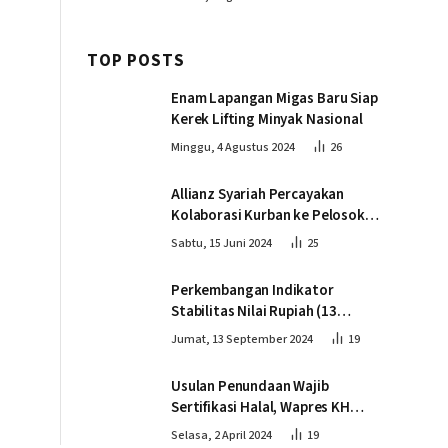
TOP POSTS
Enam Lapangan Migas Baru Siap
Kerek Lifting Minyak Nasional
Minggu, 4 Agustus 2024
26
Allianz Syariah Percayakan
Kolaborasi Kurban ke Pelosok
Negeri bersama Dompet Dhuafa
Sabtu, 15 Juni 2024
25
Perkembangan Indikator
Stabilitas Nilai Rupiah (13
September 2024)
Jumat, 13 September 2024
19
Usulan Penundaan Wajib
Sertifikasi Halal, Wapres KH
Ma’ruf Amin: Proses Tetap
Selasa, 2 April 2024
19