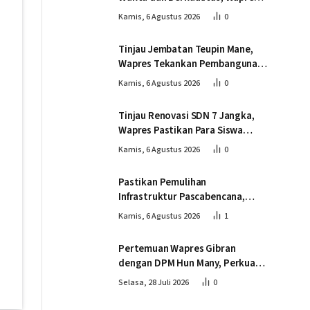
Tinjau Pembangunan Jembatan
Kamis, 6 Agustus 2026
0
Lumut
Tinjau Jembatan Teupin Mane,
Wapres Tekankan Pembangunan
Infrastruktur Berjalan Tepat
Kamis, 6 Agustus 2026
0
Mutu dan Tepat Waktu
Tinjau Renovasi SDN 7 Jangka,
Wapres Pastikan Para Siswa
Kembali Belajar dengan Layak
Kamis, 6 Agustus 2026
0
Pascabencana
Pastikan Pemulihan
Infrastruktur Pascabencana,
Wapres Tinjau Progres
Kamis, 6 Agustus 2026
1
Pembangunan Jembatan Krueng
Tingkeum Bireuen
Pertemuan Wapres Gibran
dengan DPM Hun Many, Perkuat
Kemitraan Strategis Indonesia –
Selasa, 28 Juli 2026
0
Kamboja