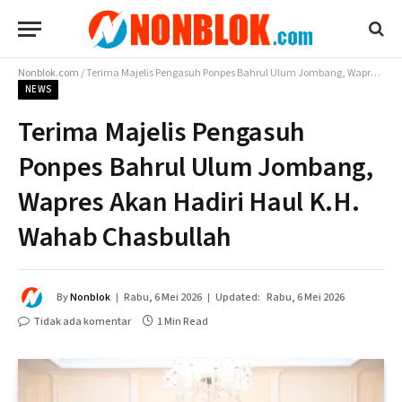
Nonblok.com
/
Terima Majelis Pengasuh Ponpes Bahrul Ulum Jombang, Wapres Akan Hadiri Haul K.H. Wahab Chasbullah
NEWS
Terima Majelis Pengasuh
Ponpes Bahrul Ulum Jombang,
Wapres Akan Hadiri Haul K.H.
Wahab Chasbullah
By
Nonblok
Rabu, 6 Mei 2026
Updated:
Rabu, 6 Mei 2026
Tidak ada komentar
1 Min Read