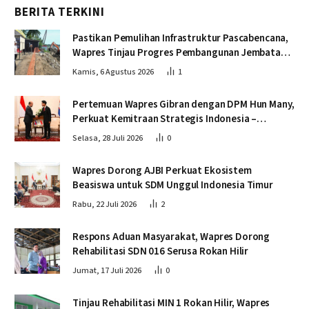
BERITA TERKINI
Pastikan Pemulihan Infrastruktur Pascabencana,
Wapres Tinjau Progres Pembangunan Jembatan
Krueng Tingkeum Bireuen
Kamis, 6 Agustus 2026
1
Pertemuan Wapres Gibran dengan DPM Hun Many,
Perkuat Kemitraan Strategis Indonesia –
Kamboja
Selasa, 28 Juli 2026
0
Wapres Dorong AJBI Perkuat Ekosistem
Beasiswa untuk SDM Unggul Indonesia Timur
Rabu, 22 Juli 2026
2
Respons Aduan Masyarakat, Wapres Dorong
Rehabilitasi SDN 016 Serusa Rokan Hilir
Jumat, 17 Juli 2026
0
Tinjau Rehabilitasi MIN 1 Rokan Hilir, Wapres