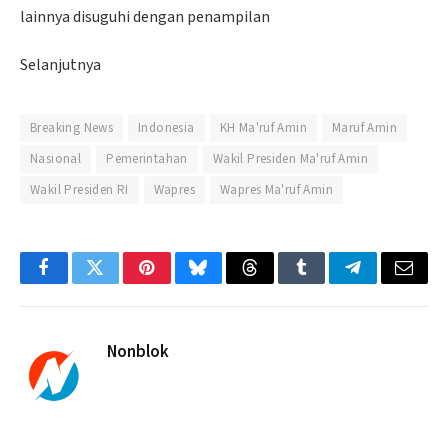
lainnya disuguhi dengan penampilan
Selanjutnya
Breaking News
Indonesia
KH Ma'ruf Amin
Maruf Amin
Nasional
Pemerintahan
Wakil Presiden Ma'ruf Amin
Wakil Presiden RI
Wapres
Wapres Ma'ruf Amin
Facebook
Twitter
Pinterest
Bluesky
Threads
Tumblr
Telegram
Email
Nonblok