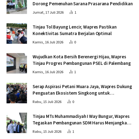
Dorong Pemenuhan Sarana Prasarana Pendidikan
Jumat, 17 Juli 2026
1
Tinjau Tol Bayung Lencir, Wapres Pastikan
Konektivitas Sumatra Berjalan Optimal
Kamis, 16 Juli 2026
0
Wujudkan Kota Bersih Berenergi Hijau, Wapres
Tinjau Progres Pembangunan PSEL di Palembang
Kamis, 16 Juli 2026
1
Serap Aspirasi Petani Muara Jaya, Wapres Dukung
Penguatan Ekosistem Singkong untuk
Swasembada Pangan
Rabu, 15 Juli 2026
0
Tinjau MTs Muhammadiyah I Way Bungur, Wapres
Tegaskan Pembangunan SDM Harus Menjangkau
Seluruh Sekolah
Rabu, 15 Juli 2026
1