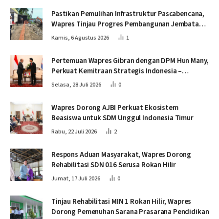
Pastikan Pemulihan Infrastruktur Pascabencana,
Wapres Tinjau Progres Pembangunan Jembatan
Krueng Tingkeum Bireuen
Kamis, 6 Agustus 2026
1
Pertemuan Wapres Gibran dengan DPM Hun Many,
Perkuat Kemitraan Strategis Indonesia –
Kamboja
Selasa, 28 Juli 2026
0
Wapres Dorong AJBI Perkuat Ekosistem
Beasiswa untuk SDM Unggul Indonesia Timur
Rabu, 22 Juli 2026
2
Respons Aduan Masyarakat, Wapres Dorong
Rehabilitasi SDN 016 Serusa Rokan Hilir
Jumat, 17 Juli 2026
0
Tinjau Rehabilitasi MIN 1 Rokan Hilir, Wapres
Dorong Pemenuhan Sarana Prasarana Pendidikan