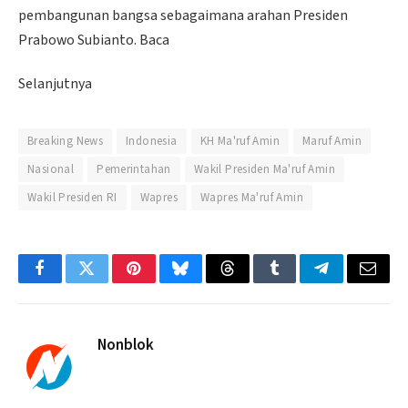
pembangunan bangsa sebagaimana arahan Presiden
Prabowo Subianto. Baca
Selanjutnya
Breaking News
Indonesia
KH Ma'ruf Amin
Maruf Amin
Nasional
Pemerintahan
Wakil Presiden Ma'ruf Amin
Wakil Presiden RI
Wapres
Wapres Ma'ruf Amin
Facebook
Twitter
Pinterest
Bluesky
Threads
Tumblr
Telegram
Email
Nonblok