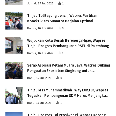
Jumat, 17 Juli 2026
1
Tinjau Tol Bayung Lencir, Wapres Pastikan
Konektivitas Sumatra Berjalan Optimal
Kamis, 16 Juli 2026
0
Wujudkan Kota Bersih Berenergi Hijau, Wapres
Tinjau Progres Pembangunan PSEL di Palembang
Kamis, 16 Juli 2026
1
Serap Aspirasi Petani Muara Jaya, Wapres Dukung
Penguatan Ekosistem Singkong untuk
Swasembada Pangan
Rabu, 15 Juli 2026
0
Tinjau MTs Muhammadiyah I Way Bungur, Wapres
Tegaskan Pembangunan SDM Harus Menjangkau
Seluruh Sekolah
Rabu, 15 Juli 2026
1
Tinjau Progres Tol Prosiwangi, Wapres Dorong