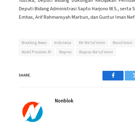
Yustika, Deputi Bidang Dukungan Kebijakan Pemb
Deputi Bidang Administrasi Sapto Harjono W.S., serta 
Emhas, Arif Rahmansyah Marbun, dan Guntur Iman Nef
Breaking News
Indonesia
KH Ma'ruf Amin
Maruf Amin
Wakil Presiden RI
Wapres
Wapres Ma'ruf Amin
SHARE.
Facebook
Nonblok