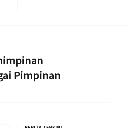
emimpinan
gai Pimpinan
BERITA TERKINI