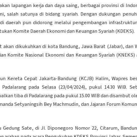
 lapangan kerja dan daya saing, berbagai provinsi di Indo
 salah satunya di bidang syariah. Dengan dukungan penuh 
i daerah pun didorong melalui pengembangan infrastruktur
tukan Komite Daerah Ekonomi dan Keuangan Syariah (KDEKS).
ut akan dikukuhkan di kota Bandung, Jawa Barat (Jabar), dan 
arian Komite Nasional Ekonomi dan Keuangan Syariah (KNEKS)
un Kereta Cepat Jakarta-Bandung (KCJB) Halim, Wapres bes
adalarang pada Selasa (23/04/2024), pukul 14.30 WIB. Set
kan tiba di Padalarang pada pukul 15.00 WIB dan disambut ole
Amanda Setyaningsih Bey Machmudin, dan Jajaran Forum Komun
 Gedung Sate, di Jl. Diponegoro Nomor 22, Citarum, Bandun
n arahan pada acara Pengukuhan KDEKS Provinsi Jabar. Seme