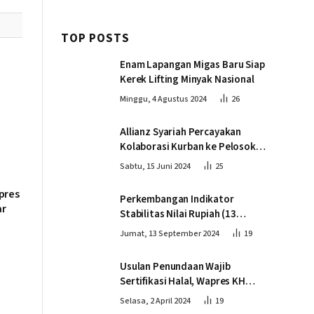
TOP POSTS
Enam Lapangan Migas Baru Siap
Kerek Lifting Minyak Nasional
Minggu, 4 Agustus 2024
26
Allianz Syariah Percayakan
Kolaborasi Kurban ke Pelosok
Negeri bersama Dompet Dhuafa
Sabtu, 15 Juni 2024
25
pres
Perkembangan Indikator
ar
Stabilitas Nilai Rupiah (13
September 2024)
Jumat, 13 September 2024
19
Usulan Penundaan Wajib
Sertifikasi Halal, Wapres KH
Ma’ruf Amin: Proses Tetap
Selasa, 2 April 2024
19
Berjalan sesuai Penahapan