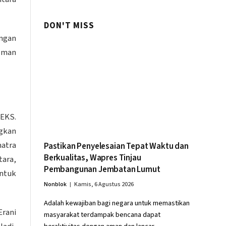
Palembang
DON'T MISS
angan
llman
EKS.
ngkan
matra
Pastikan Penyelesaian Tepat Waktu dan
Berkualitas, Wapres Tinjau
tara,
Pembangunan Jembatan Lumut
entuk
Nonblok
Kamis, 6 Agustus 2026
Adalah kewajiban bagi negara untuk memastikan
Erani
masyarakat terdampak bencana dapat