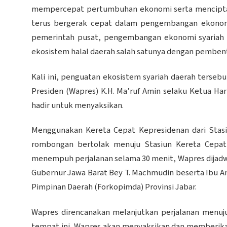
mempercepat pertumbuhan ekonomi serta menciptakan
terus bergerak cepat dalam pengembangan ekonomi,
pemerintah pusat, pengembangan ekonomi syariah d
ekosistem halal daerah salah satunya dengan pemben
Kali ini, penguatan ekosistem syariah daerah terseb
Presiden (Wapres) K.H. Ma’ruf Amin selaku Ketua H
hadir untuk menyaksikan.
Menggunakan Kereta Cepat Kepresidenan dari Stasi
rombongan bertolak menuju Stasiun Kereta Cepat P
menempuh perjalanan selama 30 menit, Wapres dijadwal
Gubernur Jawa Barat Bey T. Machmudin beserta Ibu 
Pimpinan Daerah (Forkopimda) Provinsi Jabar.
Wapres direncanakan melanjutkan perjalanan menuju
tempat ini, Wapres akan menyaksikan dan memberika