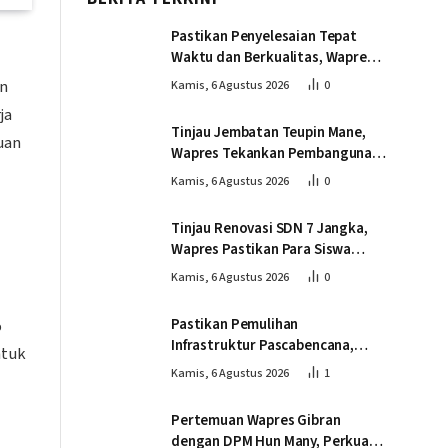
Pastikan Penyelesaian Tepat
Waktu dan Berkualitas, Wapres
Tinjau Pembangunan Jembatan
en
Kamis, 6 Agustus 2026
0
Lumut
ja
Tinjau Jembatan Teupin Mane,
uan
Wapres Tekankan Pembangunan
Infrastruktur Berjalan Tepat
Kamis, 6 Agustus 2026
0
Mutu dan Tepat Waktu
Tinjau Renovasi SDN 7 Jangka,
Wapres Pastikan Para Siswa
Kembali Belajar dengan Layak
Kamis, 6 Agustus 2026
0
Pascabencana
Pastikan Pemulihan
%
Infrastruktur Pascabencana,
ntuk
Wapres Tinjau Progres
Kamis, 6 Agustus 2026
1
Pembangunan Jembatan Krueng
Tingkeum Bireuen
Pertemuan Wapres Gibran
dengan DPM Hun Many, Perkuat