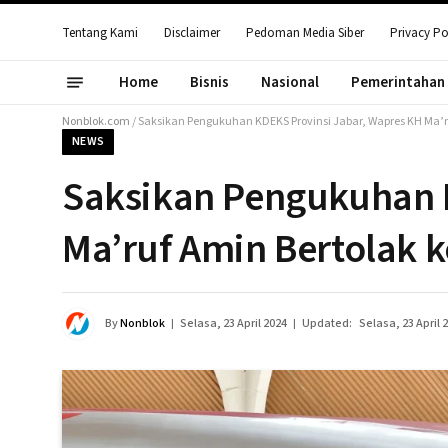
Tentang Kami
Disclaimer
Pedoman Media Siber
Privacy Po
Home
Bisnis
Nasional
Pemerintahan
Nonblok.com
/
Saksikan Pengukuhan KDEKS Provinsi Jabar, Wapres KH Ma’r
NEWS
Saksikan Pengukuhan 
Ma’ruf Amin Bertolak 
By
Nonblok
Selasa, 23 April 2024
Updated:
Selasa, 23 April 