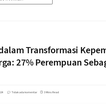
i dalam Transformasi Kep
rga: 27% Perempuan Seba
024
Tidak ada komentar
3 Mins Read