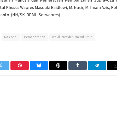
angunan Manusia dan Pemerataan Pembangunan Suprayoga H
Staf Khusus Wapres Masduki Baidlowi, M. Nasir, M. Imam Azis, Ro
ianto. (NN/SK-BPMI, Setwapres)
Nasional
Pemerintahan
Wakil Presiden Ma'ruf Amin
Twitter
Pinterest
Bluesky
Threads
Tumblr
Telegram