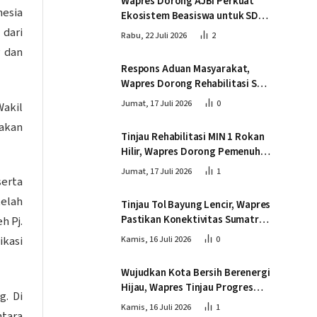
Wapres Dorong AJBI Perkuat
nesia
Ekosistem Beasiswa untuk SDM
Unggul Indonesia Timur
dari
Rabu, 22 Juli 2026
2
 dan
Respons Aduan Masyarakat,
Wapres Dorong Rehabilitasi SDN
016 Serusa Rokan Hilir
Jumat, 17 Juli 2026
0
Wakil
 akan
Tinjau Rehabilitasi MIN 1 Rokan
Hilir, Wapres Dorong Pemenuhan
Sarana Prasarana Pendidikan
Jumat, 17 Juli 2026
1
erta
elah
Tinjau Tol Bayung Lencir, Wapres
Pastikan Konektivitas Sumatra
h Pj.
Berjalan Optimal
ikasi
Kamis, 16 Juli 2026
0
Wujudkan Kota Bersih Berenergi
Hijau, Wapres Tinjau Progres
g. Di
Pembangunan PSEL di
Kamis, 16 Juli 2026
1
ntara