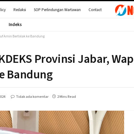
licy
Redaksi
SOP Perlindungan Wartawan
Contact
Indeks
uf Amin Bertolak ke Bandung
KDEKS Provinsi Jabar, Wap
ke Bandung
2024
Tidak ada komentar
2 Mins Read