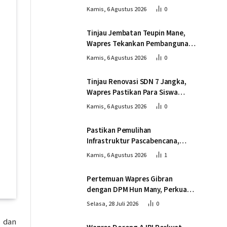
Tinjau Pembangunan Jembatan
Kamis, 6 Agustus 2026
0
Lumut
Tinjau Jembatan Teupin Mane,
Wapres Tekankan Pembangunan
Infrastruktur Berjalan Tepat
Kamis, 6 Agustus 2026
0
Mutu dan Tepat Waktu
Tinjau Renovasi SDN 7 Jangka,
Wapres Pastikan Para Siswa
Kembali Belajar dengan Layak
Kamis, 6 Agustus 2026
0
Pascabencana
Pastikan Pemulihan
Infrastruktur Pascabencana,
Wapres Tinjau Progres
Kamis, 6 Agustus 2026
1
Pembangunan Jembatan Krueng
Tingkeum Bireuen
Pertemuan Wapres Gibran
dengan DPM Hun Many, Perkuat
Kemitraan Strategis Indonesia –
Selasa, 28 Juli 2026
0
Kamboja
 dan