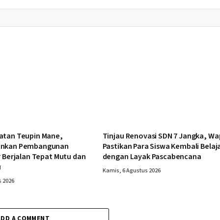
atan Teupin Mane,
Tinjau Renovasi SDN 7 Jangka, Wa
ankan Pembangunan
Pastikan Para Siswa Kembali Belaj
r Berjalan Tepat Mutu dan
dengan Layak Pascabencana
u
Kamis, 6 Agustus 2026
s 2026
ADD A COMMENT