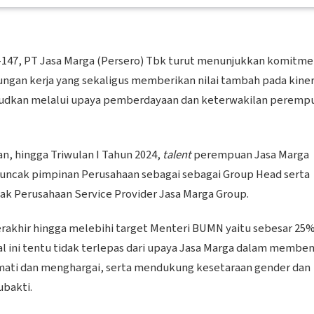
-147, PT Jasa Marga (Persero) Tbk turut menunjukkan komitm
gan kerja yang sekaligus memberikan nilai tambah pada kiner
ujudkan melalui upaya pemberdayaan dan keterwakilan peremp
n, hingga Triwulan I Tahun 2024,
talent
perempuan Jasa Marga
uncak pimpinan Perusahaan sebagai sebagai Group Head serta
nak Perusahaan Service Provider Jasa Marga Group.
rakhir hingga melebihi target Menteri BUMN yaitu sebesar 25
l ini tentu tidak terlepas dari upaya Jasa Marga dalam membe
mati dan menghargai, serta mendukung kesetaraan gender dan
ubakti.