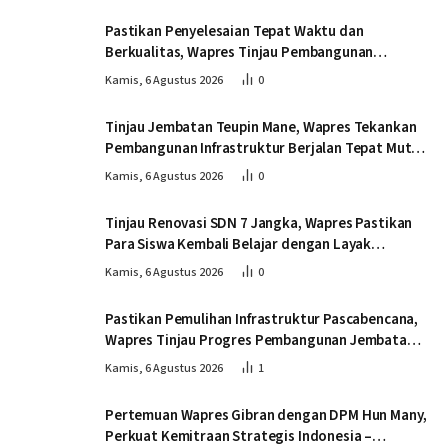
Pastikan Penyelesaian Tepat Waktu dan
Berkualitas, Wapres Tinjau Pembangunan
Jembatan Lumut
Kamis, 6 Agustus 2026
0
Tinjau Jembatan Teupin Mane, Wapres Tekankan
Pembangunan Infrastruktur Berjalan Tepat Mutu
dan Tepat Waktu
Kamis, 6 Agustus 2026
0
Tinjau Renovasi SDN 7 Jangka, Wapres Pastikan
Para Siswa Kembali Belajar dengan Layak
Pascabencana
Kamis, 6 Agustus 2026
0
Pastikan Pemulihan Infrastruktur Pascabencana,
Wapres Tinjau Progres Pembangunan Jembatan
Krueng Tingkeum Bireuen
Kamis, 6 Agustus 2026
1
Pertemuan Wapres Gibran dengan DPM Hun Many,
Perkuat Kemitraan Strategis Indonesia –