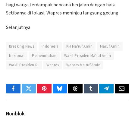
bagi warga terdampak bencana berjalan dengan baik.
Setibanya di lokasi, Wapres meninjau langsung gedung
Selanjutnya
Breaking News
Indonesia
KH Ma'ruf Amin
Maruf Amin
Nasional
Pemerintahan
Wakil Presiden Ma'ruf Amin
Wakil Presiden RI
Wapres
Wapres Ma'ruf Amin
Facebook
Twitter
Pinterest
Bluesky
Threads
Tumblr
Telegram
Email
Nonblok