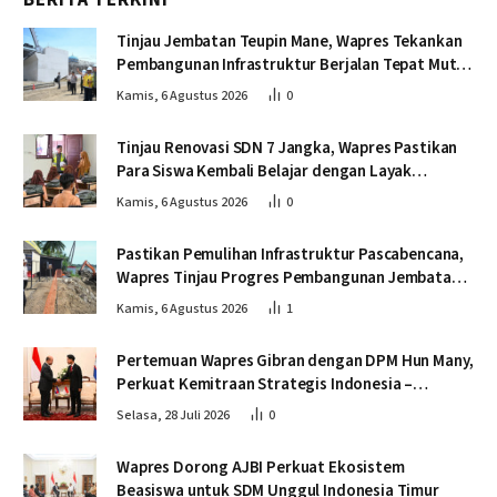
Tinjau Jembatan Teupin Mane, Wapres Tekankan
Pembangunan Infrastruktur Berjalan Tepat Mutu
dan Tepat Waktu
Kamis, 6 Agustus 2026
0
Tinjau Renovasi SDN 7 Jangka, Wapres Pastikan
Para Siswa Kembali Belajar dengan Layak
Pascabencana
Kamis, 6 Agustus 2026
0
Pastikan Pemulihan Infrastruktur Pascabencana,
Wapres Tinjau Progres Pembangunan Jembatan
Krueng Tingkeum Bireuen
Kamis, 6 Agustus 2026
1
Pertemuan Wapres Gibran dengan DPM Hun Many,
Perkuat Kemitraan Strategis Indonesia –
Kamboja
Selasa, 28 Juli 2026
0
Wapres Dorong AJBI Perkuat Ekosistem
Beasiswa untuk SDM Unggul Indonesia Timur