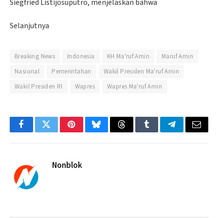
Siegfried Listijosuputro, menjelaskan bahwa
Selanjutnya
Breaking News
Indonesia
KH Ma'ruf Amin
Maruf Amin
Nasional
Pemerintahan
Wakil Presiden Ma'ruf Amin
Wakil Presiden RI
Wapres
Wapres Ma'ruf Amin
Facebook
Twitter
Pinterest
Bluesky
Threads
Tumblr
Telegram
Email
Nonblok