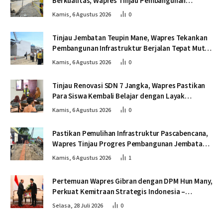
Berkualitas, Wapres Tinjau Pembangunan
Jembatan Lumut
Kamis, 6 Agustus 2026
0
Tinjau Jembatan Teupin Mane, Wapres Tekankan
Pembangunan Infrastruktur Berjalan Tepat Mutu
dan Tepat Waktu
Kamis, 6 Agustus 2026
0
Tinjau Renovasi SDN 7 Jangka, Wapres Pastikan
Para Siswa Kembali Belajar dengan Layak
Pascabencana
Kamis, 6 Agustus 2026
0
Pastikan Pemulihan Infrastruktur Pascabencana,
Wapres Tinjau Progres Pembangunan Jembatan
Krueng Tingkeum Bireuen
Kamis, 6 Agustus 2026
1
Pertemuan Wapres Gibran dengan DPM Hun Many,
Perkuat Kemitraan Strategis Indonesia –
Kamboja
Selasa, 28 Juli 2026
0