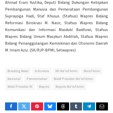
Ahmad Erani Yustika, Deputi Bidang Dukungan Kebijakan
Pembangunan Manusia dan Pemerataan Pembangunan
Suprayoga Hadi, Staf Khusus (Stafsus) Wapres Bidang
Reformasi Birokrasi M. Nasir, Stafsus Wapres Bidang
Komunikasi dan Informasi Masduki Baidlowi, Stafsus
Wapres Bidang Umum Masykuri Abdillah, Stafsus Wapres
Bidang Penanggulangan Kemiskinan dan Otonomi Daerah
M. Imam Aziz. (SK/RJP-BPMI, Setwapres)
Breaking News
Indonesia
KH Ma'ruf Amin
Maruf Amin
Nasional
Pemerintahan
Wakil Presiden Ma'ruf Amin
Wakil Presiden RI
Wapres
Wapres Ma'ruf Amin
Facebook
Twitter
Pinterest
Bluesky
Threads
Tumblr
Telegram
Email