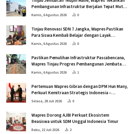
Tinjau Jembatan Teupin Mane, Wapres Tekankan
Pembangunan Infrastruktur Berjalan Tepat Mutu
dan Tepat Waktu
Kamis, 6 Agustus 2026
0
Tinjau Renovasi SDN 7 Jangka, Wapres Pastikan
Para Siswa Kembali Belajar dengan Layak
Pascabencana
Kamis, 6 Agustus 2026
0
Pastikan Pemulihan Infrastruktur Pascabencana,
Wapres Tinjau Progres Pembangunan Jembatan
Krueng Tingkeum Bireuen
Kamis, 6 Agustus 2026
1
Pertemuan Wapres Gibran dengan DPM Hun Many,
Perkuat Kemitraan Strategis Indonesia –
Kamboja
Selasa, 28 Juli 2026
0
Wapres Dorong AJBI Perkuat Ekosistem
Beasiswa untuk SDM Unggul Indonesia Timur
Rabu, 22 Juli 2026
2