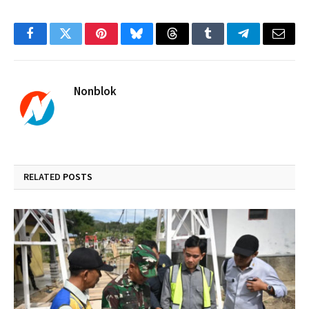
Facebook
Twitter
Pinterest
Bluesky
Threads
Tumblr
Telegram
Email
Nonblok
RELATED
POSTS